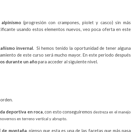
 alpinismo
(progresión con crampones, piolet y casco) sin más
atificante usando estos elementos nuevos, veo poca oferta en este
añismo invernal
. Si hemos tenido la oportunidad de tener alguna
chamiento de este curso será mucho mayor. En este periodo después
nos durante un año
para acceder al siguiente nivel.
 orden.
da deportiva en roca
, con esto conseguiremos
destreza en el
manejo
movernos en terreno vertical y abrupto.
í de montaña
, pienso que esta es una de las facetas que más pasa