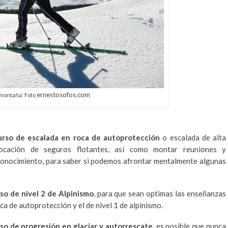
ernestosofos.com
 montaña: Foto
rso de escalada en roca de autoprotección
o escalada de alta
locación de seguros flotantes, así como montar reuniones y
conocimiento, para saber si podemos afrontar mentalmente algunas
so de nivel 2 de Alpinismo
, para que sean optimas las enseñanzas
a de autoprotección y el de nivel 1 de alpinismo.
so de progresión en glaciar y
autorrescate
, es posible que nunca