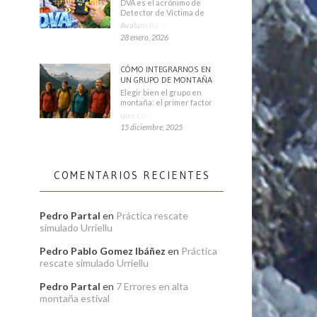
DVA es el acrónimo de
Detector de Víctima de
Avalancha. También se
28 enero, 2026
CÓMO INTEGRARNOS EN
UN GRUPO DE MONTAÑA
Elegir bien el grupo en
montaña: el primer factor
que condiciona tu
15 diciembre, 2025
COMENTARIOS RECIENTES
Pedro Partal
en
Práctica rescate
simulado Urriellu
Pedro Pablo Gomez Ibáñez
en
Práctica
rescate simulado Urriellu
Pedro Partal
en
7 Errores en alta
montaña estival