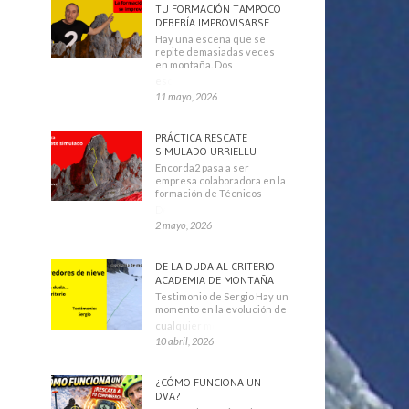
TU FORMACIÓN TAMPOCO
DEBERÍA IMPROVISARSE.
Hay una escena que se
repite demasiadas veces
en montaña. Dos
escaladores
11 mayo, 2026
PRÁCTICA RESCATE
SIMULADO URRIELLU
Encorda2 pasa a ser
empresa colaboradora en la
formación de Técnicos
Deportivos
2 mayo, 2026
DE LA DUDA AL CRITERIO –
ACADEMIA DE MONTAÑA
Testimonio de Sergio Hay un
momento en la evolución de
cualquier montañero
10 abril, 2026
¿CÓMO FUNCIONA UN
DVA?