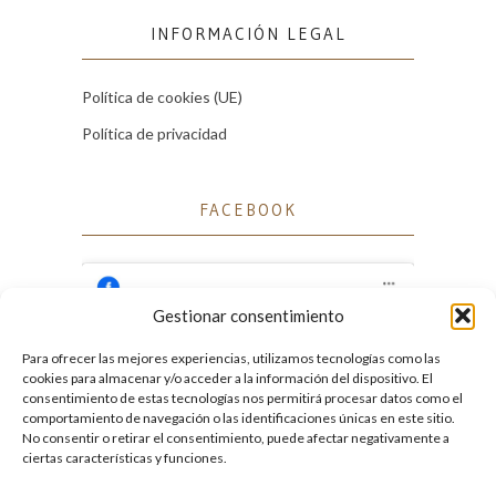
INFORMACIÓN LEGAL
Política de cookies (UE)
Política de privacidad
FACEBOOK
Gestionar consentimiento
Para ofrecer las mejores experiencias, utilizamos tecnologías como las
Haz clic para aceptar cookies de marketing
cookies para almacenar y/o acceder a la información del dispositivo. El
Facebook
y permitir este contenido
consentimiento de estas tecnologías nos permitirá procesar datos como el
comportamiento de navegación o las identificaciones únicas en este sitio.
No consentir o retirar el consentimiento, puede afectar negativamente a
ciertas características y funciones.