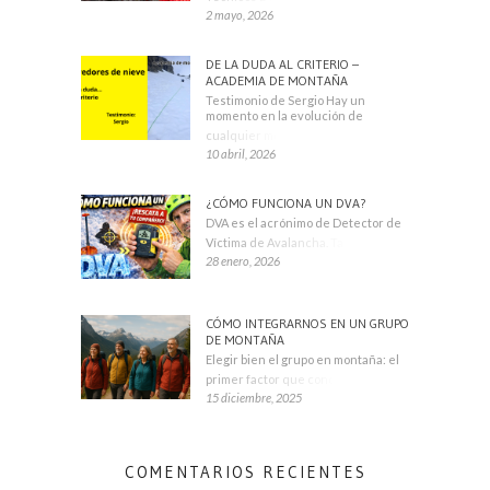
2 mayo, 2026
DE LA DUDA AL CRITERIO –
ACADEMIA DE MONTAÑA
Testimonio de Sergio Hay un
momento en la evolución de
cualquier montañero
10 abril, 2026
¿CÓMO FUNCIONA UN DVA?
DVA es el acrónimo de Detector de
Víctima de Avalancha. También se
28 enero, 2026
CÓMO INTEGRARNOS EN UN GRUPO
DE MONTAÑA
Elegir bien el grupo en montaña: el
primer factor que condiciona tu
15 diciembre, 2025
COMENTARIOS RECIENTES