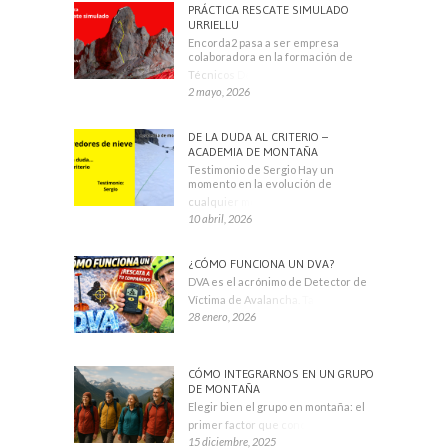
PRÁCTICA RESCATE SIMULADO
URRIELLU
Encorda2 pasa a ser empresa
colaboradora en la formación de
Técnicos Deportivos
2 mayo, 2026
DE LA DUDA AL CRITERIO –
ACADEMIA DE MONTAÑA
Testimonio de Sergio Hay un
momento en la evolución de
cualquier montañero
10 abril, 2026
¿CÓMO FUNCIONA UN DVA?
DVA es el acrónimo de Detector de
Víctima de Avalancha. También se
28 enero, 2026
CÓMO INTEGRARNOS EN UN GRUPO
DE MONTAÑA
Elegir bien el grupo en montaña: el
primer factor que condiciona tu
15 diciembre, 2025