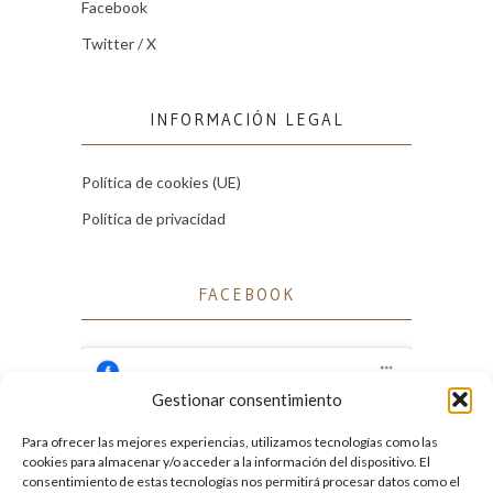
Facebook
Twitter / X
INFORMACIÓN LEGAL
Política de cookies (UE)
Política de privacidad
FACEBOOK
Gestionar consentimiento
Para ofrecer las mejores experiencias, utilizamos tecnologías como las
Haz clic para aceptar cookies de marketing
cookies para almacenar y/o acceder a la información del dispositivo. El
Facebook
y permitir este contenido
consentimiento de estas tecnologías nos permitirá procesar datos como el