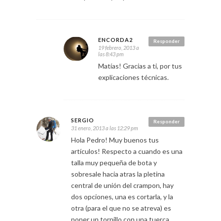
ENCORDA2
Responder
19 febrero, 2013 a
las 8:43 pm
Matías! Gracias a ti, por tus
explicaciones técnicas.
SERGIO
Responder
31 enero, 2013 a las 12:29 pm
Hola Pedro! Muy buenos tus
artículos! Respecto a cuando es una
talla muy pequeña de bota y
sobresale hacia atras la pletina
central de unión del crampon, hay
dos opciones, una es cortarla, y la
otra (para el que no se atreva) es
poner un tornillo con una tuerca