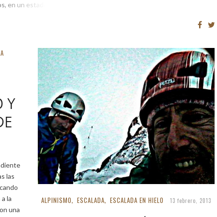
s, en un estado de […]
ÑA
 Y
DE
ndiente
s las
icando
a la
ALPINISMO
ESCALADA
ESCALADA EN HIELO
,
,
13 febrero, 2013
con una