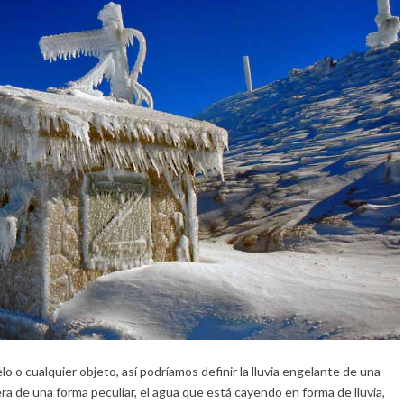
o o cualquier objeto, así podríamos definir la lluvia engelante de una
a de una forma peculiar, el agua que está cayendo en forma de lluvia,