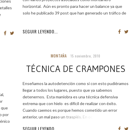
ciones
horizontal. Aún es pronto para hacer un balance ya que
etalles
solo he publicado 39 post que han generado un tráfico de
e
más de
SEGUIR LEYENDO...
MONTAÑA
15 noviembre, 2010
TÉCNICA DE CRAMPONES
Enseñamos la autodetención como si con esto pudiéramos
llegar a todos los lugares, puesto que ya sabemos
al,
detenernos. Esta maniobra es una técnica defensiva
or
extrema que con hielo es difícil de realizar con éxito.
s que
Cuando caemos es porque hemos cometido un error
no por
anterior, un mal paso un traspiés. En ocasiones
ténico
SEGUIR LEYENDO...