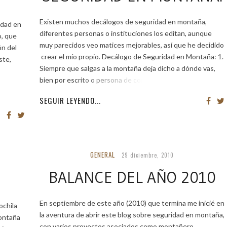
Existen muchos decálogos de seguridad en montaña,
idad en
diferentes personas o instituciones los editan, aunque
, que
muy parecidos veo matices mejorables, así que he decidido
ón del
crear el mío propio. Decálogo de Seguridad en Montaña: 1.
ste,
Siempre que salgas a la montaña deja dicho a dónde vas,
bien por escrito o persona de confianza,
SEGUIR LEYENDO...
GENERAL
29 diciembre, 2010
BALANCE DEL AÑO 2010
En septiembre de este año (2010) que termina me inicié en
ochila
la aventura de abrir este blog sobre seguridad en montaña,
montaña
con varios proyectos asociados como montañero