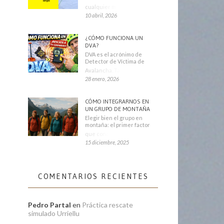
cualquier montañero
10 abril, 2026
¿CÓMO FUNCIONA UN
DVA?
DVA es el acrónimo de
Detector de Víctima de
Avalancha. También se
28 enero, 2026
CÓMO INTEGRARNOS EN
UN GRUPO DE MONTAÑA
Elegir bien el grupo en
montaña: el primer factor
que condiciona tu
15 diciembre, 2025
COMENTARIOS RECIENTES
Pedro Partal
en
Práctica rescate
simulado Urriellu