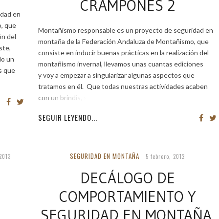
CRAMPONES 2
idad en
, que
Montañismo responsable es un proyecto de seguridad en
ón del
montaña de la Federación Andaluza de Montañismo, que
ste,
consiste en inducir buenas prácticas en la realización del
do un
montañismo invernal, llevamos unas cuantas ediciones
s que
y voy a empezar a singularizar algunas aspectos que
tratamos en él. Que todas nuestras actividades acaben
con un brindis, siempre
SEGUIR LEYENDO...
SEGURIDAD EN MONTAÑA
2013
5 febrero, 2012
DECÁLOGO DE
COMPORTAMIENTO Y
SEGURIDAD EN MONTAÑA.