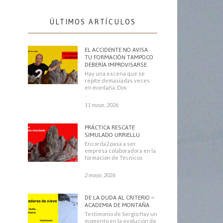
ÚLTIMOS ARTÍCULOS
EL ACCIDENTE NO AVISA.
TU FORMACIÓN TAMPOCO
DEBERÍA IMPROVISARSE.
Hay una escena que se
repite demasiadas veces
en montaña. Dos
escaladores
11 mayo, 2026
PRÁCTICA RESCATE
SIMULADO URRIELLU
Encorda2 pasa a ser
empresa colaboradora en la
formación de Técnicos
Deportivos
2 mayo, 2026
DE LA DUDA AL CRITERIO –
ACADEMIA DE MONTAÑA
Testimonio de Sergio Hay un
momento en la evolución de