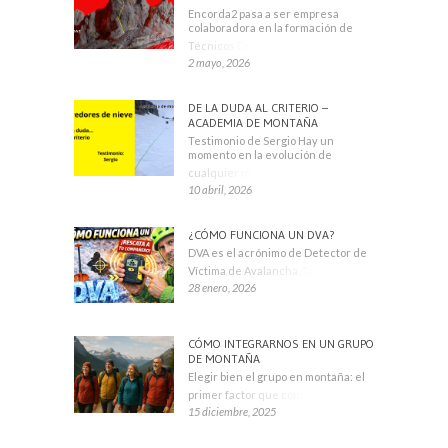
Encorda2 pasa a ser empresa
colaboradora en la formación de
Técnicos Deportivos
2 mayo, 2026
DE LA DUDA AL CRITERIO –
ACADEMIA DE MONTAÑA
Testimonio de Sergio Hay un
momento en la evolución de
cualquier montañero
10 abril, 2026
¿CÓMO FUNCIONA UN DVA?
DVA es el acrónimo de Detector de
Víctima de Avalancha. También se
28 enero, 2026
CÓMO INTEGRARNOS EN UN GRUPO
DE MONTAÑA
Elegir bien el grupo en montaña: el
primer factor que condiciona tu
15 diciembre, 2025