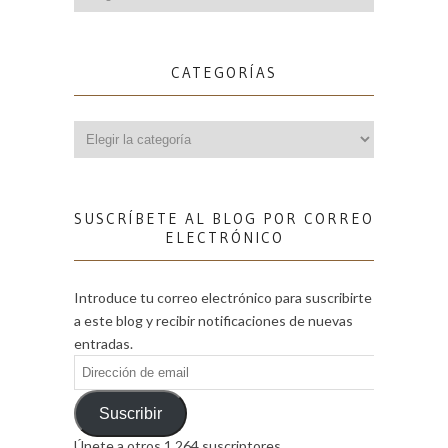
CATEGORÍAS
Categorías
SUSCRÍBETE AL BLOG POR CORREO
ELECTRÓNICO
Introduce tu correo electrónico para suscribirte
a este blog y recibir notificaciones de nuevas
entradas.
Dirección
de
email
Suscribir
Únete a otros 1.264 suscriptores