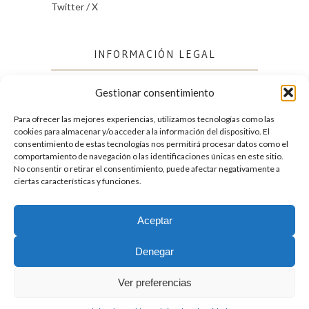
Twitter / X
INFORMACIÓN LEGAL
Gestionar consentimiento
Política de cookies (UE)
Política de privacidad
Para ofrecer las mejores experiencias, utilizamos tecnologías como las
cookies para almacenar y/o acceder a la información del dispositivo. El
consentimiento de estas tecnologías nos permitirá procesar datos como el
comportamiento de navegación o las identificaciones únicas en este sitio.
FACEBOOK
No consentir o retirar el consentimiento, puede afectar negativamente a
ciertas características y funciones.
Aceptar
2026. Licencia
Creative Commons 3.0 BY-NC-ND
Denegar
Desarrollado por GIGA4.es
Ver preferencias