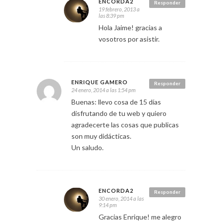
ENCORDA2
Responder
19 febrero, 2013 a
las 8:39 pm
Hola Jaime! gracias a
vosotros por asistir.
ENRIQUE GAMERO
Responder
24 enero, 2014 a las 1:54 pm
Buenas: llevo cosa de 15 días
disfrutando de tu web y quiero
agradecerte las cosas que publicas
son muy didácticas.
Un saludo.
ENCORDA2
Responder
30 enero, 2014 a las
9:14 pm
Gracias Enrique! me alegro