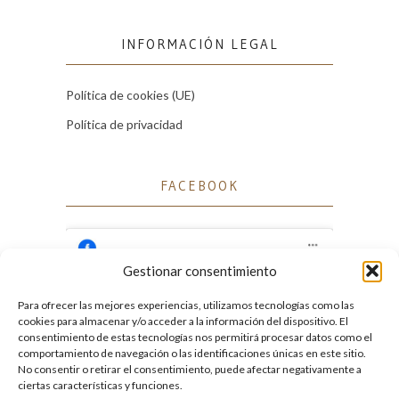
INFORMACIÓN LEGAL
Política de cookies (UE)
Política de privacidad
FACEBOOK
Gestionar consentimiento
Para ofrecer las mejores experiencias, utilizamos tecnologías como las
Haz clic para aceptar cookies de marketing
cookies para almacenar y/o acceder a la información del dispositivo. El
Facebook
y permitir este contenido
consentimiento de estas tecnologías nos permitirá procesar datos como el
comportamiento de navegación o las identificaciones únicas en este sitio.
No consentir o retirar el consentimiento, puede afectar negativamente a
ciertas características y funciones.