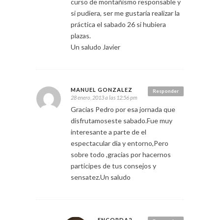
curso de montañismo responsable y
si pudiera, ser me gustaría realizar la
práctica el sabado 26 si hubiera
plazas.
Un saludo Javier
MANUEL GONZALEZ
Responder
28 enero, 2013 a las 12:56 pm
Gracias Pedro por esa jornada que
disfrutamoseste sabado.Fue muy
interesante a parte de el
espectacular dia y entorno,Pero
sobre todo ,gracias por hacernos
participes de tus consejos y
sensatez.Un saludo
ENCORDA2