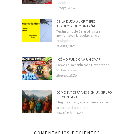
Técnicos Deportivos
2 mayo, 2026
DE LA DUDA AL CRITERIO –
ACADEMIA DE MONTAÑA
Testimonio de Sergio Hay un
momento en la evolución de
cualquier montañero
10 abril, 2026
¿CÓMO FUNCIONA UN DVA?
DVA es el acrónimo de Detector de
Víctima de Avalancha. También se
28 enero, 2026
CÓMO INTEGRARNOS EN UN GRUPO
DE MONTAÑA
Elegir bien el grupo en montaña: el
primer factor que condiciona tu
15 diciembre, 2025
COMENTARIOS RECIENTES