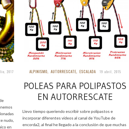
ALPINISMO
AUTORRESCATE
ESCALADA
,
,
ulio, 2017
19 abril, 2015
POLEAS PARA POLIPASTOS
EN AUTORRESCATE
de
ponemos
Llevo tiempo queriendo escribir sobre polipastos e
cionadas
incorporar diferentes vídeos al canal de YouTube de
te nudo,
encorda2, al final he llegado a la conclusión de que muchas
mico en