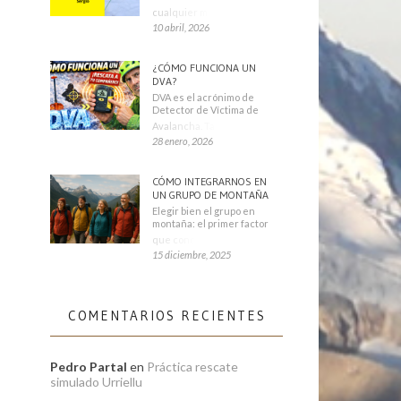
cualquier montañero
10 abril, 2026
¿CÓMO FUNCIONA UN
DVA?
DVA es el acrónimo de
Detector de Víctima de
Avalancha. También se
28 enero, 2026
CÓMO INTEGRARNOS EN
UN GRUPO DE MONTAÑA
Elegir bien el grupo en
montaña: el primer factor
que condiciona tu
15 diciembre, 2025
COMENTARIOS RECIENTES
Pedro Partal
en
Práctica rescate
simulado Urriellu