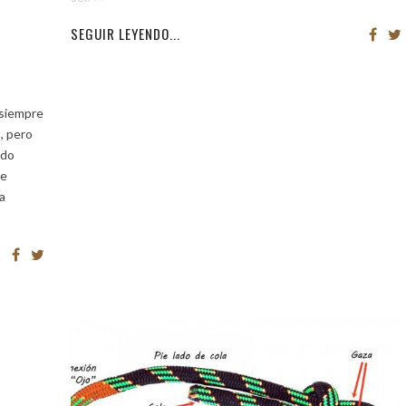
SEGUIR LEYENDO...
 siempre
, pero
ido
de
a
E