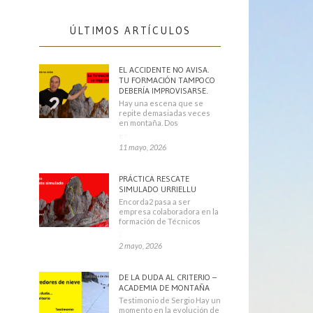
ÚLTIMOS ARTÍCULOS
EL ACCIDENTE NO AVISA.
TU FORMACIÓN TAMPOCO
DEBERÍA IMPROVISARSE.
Hay una escena que se
repite demasiadas veces
en montaña. Dos
escaladores
11 mayo, 2026
PRÁCTICA RESCATE
SIMULADO URRIELLU
Encorda2 pasa a ser
empresa colaboradora en la
formación de Técnicos
Deportivos
2 mayo, 2026
DE LA DUDA AL CRITERIO –
ACADEMIA DE MONTAÑA
Testimonio de Sergio Hay un
momento en la evolución de