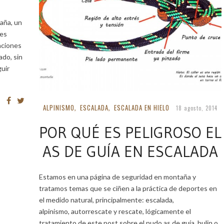
aña, un
tes
aciones
ado, sin
uir
ALPINISMO
ESCALADA
ESCALADA EN HIELO
,
,
18 agosto, 2014
POR QUÉ ES PELIGROSO EL
AS DE GUÍA EN ESCALADA
Estamos en una página de seguridad en montaña y
tratamos temas que se ciñen a la práctica de deportes en
el medido natural, principalmente: escalada,
alpinismo, autorrescate y rescate, lógicamente el
tratamiento de este post sobre el nudo as de guía, bulin o