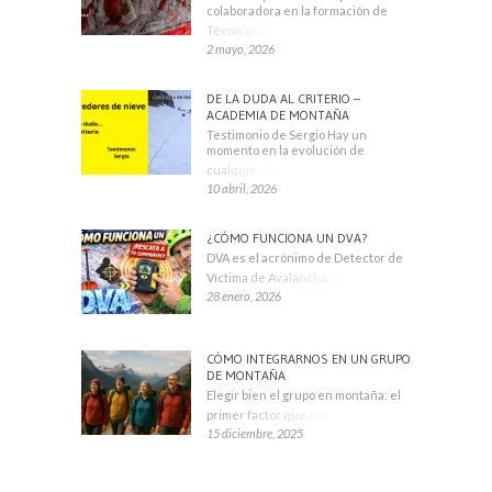
colaboradora en la formación de
Técnicos Deportivos
2 mayo, 2026
DE LA DUDA AL CRITERIO –
ACADEMIA DE MONTAÑA
Testimonio de Sergio Hay un
momento en la evolución de
cualquier montañero
10 abril, 2026
¿CÓMO FUNCIONA UN DVA?
DVA es el acrónimo de Detector de
Víctima de Avalancha. También se
28 enero, 2026
CÓMO INTEGRARNOS EN UN GRUPO
DE MONTAÑA
Elegir bien el grupo en montaña: el
primer factor que condiciona tu
15 diciembre, 2025