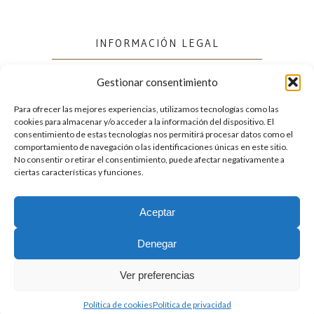
INFORMACIÓN LEGAL
Gestionar consentimiento
Política de cookies (UE)
Política de privacidad
Para ofrecer las mejores experiencias, utilizamos tecnologías como las
cookies para almacenar y/o acceder a la información del dispositivo. El
consentimiento de estas tecnologías nos permitirá procesar datos como el
comportamiento de navegación o las identificaciones únicas en este sitio.
FACEBOOK
No consentir o retirar el consentimiento, puede afectar negativamente a
ciertas características y funciones.
Aceptar
2026. Licencia
Creative Commons 3.0 BY-NC-ND
Denegar
Desarrollado por GIGA4.es
Ver preferencias
Política de cookies
Política de privacidad