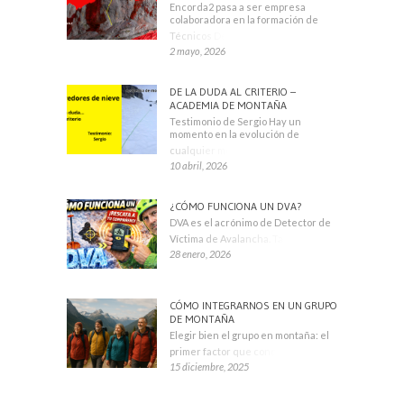
Encorda2 pasa a ser empresa
colaboradora en la formación de
Técnicos Deportivos
2 mayo, 2026
DE LA DUDA AL CRITERIO –
ACADEMIA DE MONTAÑA
Testimonio de Sergio Hay un
momento en la evolución de
cualquier montañero
10 abril, 2026
¿CÓMO FUNCIONA UN DVA?
DVA es el acrónimo de Detector de
Víctima de Avalancha. También se
28 enero, 2026
CÓMO INTEGRARNOS EN UN GRUPO
DE MONTAÑA
Elegir bien el grupo en montaña: el
primer factor que condiciona tu
15 diciembre, 2025