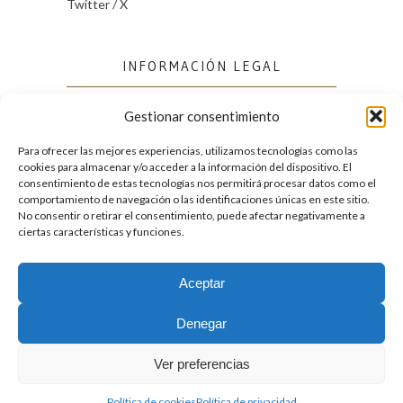
Twitter / X
INFORMACIÓN LEGAL
Gestionar consentimiento
Política de cookies (UE)
Política de privacidad
Para ofrecer las mejores experiencias, utilizamos tecnologías como las
cookies para almacenar y/o acceder a la información del dispositivo. El
consentimiento de estas tecnologías nos permitirá procesar datos como el
comportamiento de navegación o las identificaciones únicas en este sitio.
FACEBOOK
No consentir o retirar el consentimiento, puede afectar negativamente a
ciertas características y funciones.
Aceptar
2026. Licencia
Creative Commons 3.0 BY-NC-ND
Denegar
Desarrollado por GIGA4.es
Ver preferencias
Política de cookies
Política de privacidad