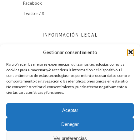
Facebook
Twitter / X
INFORMACIÓN LEGAL
Gestionar consentimiento
Política de cookies (UE)
Política de privacidad
Para ofrecer las mejores experiencias, utilizamos tecnologías como las
cookies para almacenar y/o acceder a la información del dispositivo. El
consentimiento de estas tecnologías nos permitirá procesar datos como el
comportamiento de navegación o las identificaciones únicas en este sitio.
FACEBOOK
No consentir o retirar el consentimiento, puede afectar negativamente a
ciertas características y funciones.
Aceptar
2026. Licencia
Creative Commons 3.0 BY-NC-ND
Denegar
Desarrollado por GIGA4.es
Ver preferencias