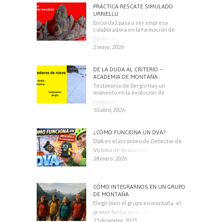
PRÁCTICA RESCATE SIMULADO
URRIELLU
Encorda2 pasa a ser empresa
colaboradora en la formación de
Técnicos Deportivos
2 mayo, 2026
DE LA DUDA AL CRITERIO –
ACADEMIA DE MONTAÑA
Testimonio de Sergio Hay un
momento en la evolución de
cualquier montañero
10 abril, 2026
¿CÓMO FUNCIONA UN DVA?
DVA es el acrónimo de Detector de
Víctima de Avalancha. También se
28 enero, 2026
CÓMO INTEGRARNOS EN UN GRUPO
DE MONTAÑA
Elegir bien el grupo en montaña: el
primer factor que condiciona tu
15 diciembre, 2025