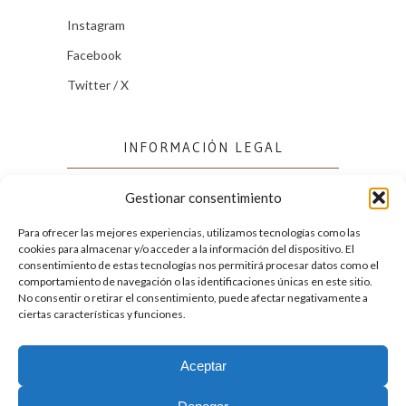
Instagram
Facebook
Twitter / X
INFORMACIÓN LEGAL
Gestionar consentimiento
Política de cookies (UE)
Política de privacidad
Para ofrecer las mejores experiencias, utilizamos tecnologías como las
cookies para almacenar y/o acceder a la información del dispositivo. El
consentimiento de estas tecnologías nos permitirá procesar datos como el
comportamiento de navegación o las identificaciones únicas en este sitio.
FACEBOOK
No consentir o retirar el consentimiento, puede afectar negativamente a
ciertas características y funciones.
Aceptar
2026. Licencia
Creative Commons 3.0 BY-NC-ND