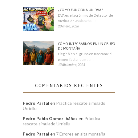
¿CÓMO FUNCIONA UN DVA?
DVA es el acrónimo de Detector de
Víctima de Avalancha. También se
28 enero, 2026
CÓMO INTEGRARNOS EN UN GRUPO
DE MONTAÑA
Elegir bien el grupo en montaña: el
primer factor que condiciona tu
15 diciembre, 2025
COMENTARIOS RECIENTES
Pedro Partal
en
Práctica rescate simulado
Urriellu
Pedro Pablo Gomez Ibáñez
en
Práctica
rescate simulado Urriellu
Pedro Partal
en
7 Errores en alta montaña