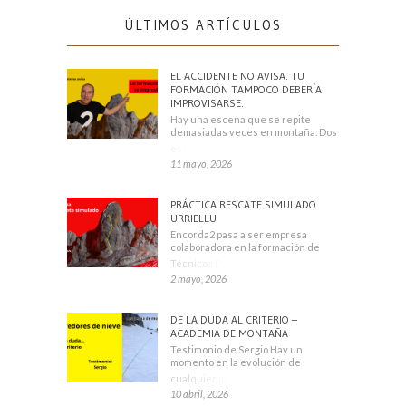
ÚLTIMOS ARTÍCULOS
EL ACCIDENTE NO AVISA. TU
FORMACIÓN TAMPOCO DEBERÍA
IMPROVISARSE.
Hay una escena que se repite
demasiadas veces en montaña. Dos
escaladores
11 mayo, 2026
PRÁCTICA RESCATE SIMULADO
URRIELLU
Encorda2 pasa a ser empresa
colaboradora en la formación de
Técnicos Deportivos
2 mayo, 2026
DE LA DUDA AL CRITERIO –
ACADEMIA DE MONTAÑA
Testimonio de Sergio Hay un
momento en la evolución de
cualquier montañero
10 abril, 2026