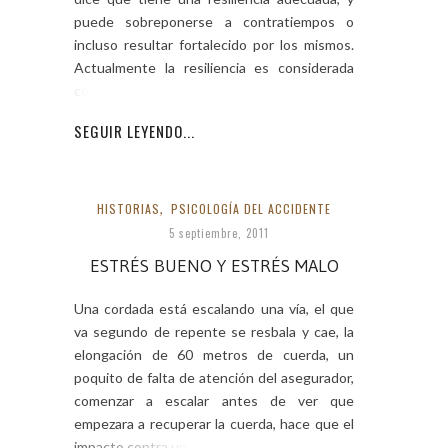
puede sobreponerse a contratiempos o
incluso resultar fortalecido por los mismos.
Actualmente la resiliencia es considerada
como una
SEGUIR LEYENDO...
HISTORIAS
,
PSICOLOGÍA DEL ACCIDENTE
5 septiembre, 2011
ESTRÉS BUENO Y ESTRÉS MALO
Una cordada está escalando una vía, el que
va segundo de repente se resbala y cae, la
elongación de 60 metros de cuerda, un
poquito de falta de atención del asegurador,
comenzar a escalar antes de ver que
empezara a recuperar la cuerda, hace que el
impacto contra una repisa