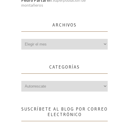
Pedro Partal
en
Superpoblación de
montañeros
ARCHIVOS
Archivos
CATEGORÍAS
Categorías
SUSCRÍBETE AL BLOG POR CORREO
ELECTRÓNICO