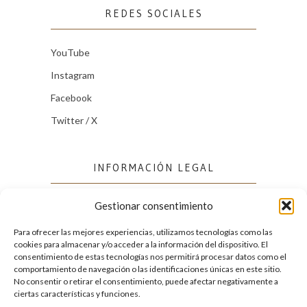
REDES SOCIALES
YouTube
Instagram
Facebook
Twitter / X
INFORMACIÓN LEGAL
Gestionar consentimiento
Política de cookies (UE)
Política de privacidad
Para ofrecer las mejores experiencias, utilizamos tecnologías como las
cookies para almacenar y/o acceder a la información del dispositivo. El
consentimiento de estas tecnologías nos permitirá procesar datos como el
comportamiento de navegación o las identificaciones únicas en este sitio.
FACEBOOK
No consentir o retirar el consentimiento, puede afectar negativamente a
ciertas características y funciones.