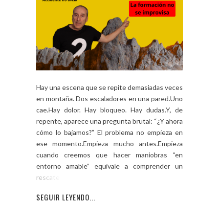
Hay una escena que se repite demasiadas veces
en montaña. Dos escaladores en una pared.Uno
cae.Hay dolor. Hay bloqueo. Hay dudas.Y, de
repente, aparece una pregunta brutal: “¿Y ahora
cómo lo bajamos?” El problema no empieza en
ese momento.Empieza mucho antes.Empieza
cuando creemos que hacer maniobras “en
entorno amable” equivale a comprender un
rescate real. […]
SEGUIR LEYENDO...