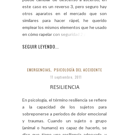
este caso es un reverso 3, pero seguro hay
otros aparatos en el mercado que son
similares para hacer rápel, he querido
emplear los mismos elementos que he usado
en cómo rapelar con seguridad 2 para que
SEGUIR LEYENDO...
EMERGENCIAS
,
PSICOLOGÍA DEL ACCIDENTE
11 septiembre, 2011
RESILIENCIA
En psicología, el término resiliencia se refiere
a la capacidad de los sujetos para
sobreponerse a períodos de dolor emocional
y traumas. Cuando un sujeto o grupo
(animal o humano) es capaz de hacerlo, se
dice que tiene una resiliencia adecuada, y