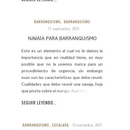
BARRANQUISMO
,
BARRANQUISMO
17 septiembre, 2012
NAVAJA PARA BARRANQUISMO
Este es un elemento al cual no le damos la
importancia que en realidad tiene, es muy
posible que no la usemos nunca para un
procedimiento de urgencia, sin embargo
esas son las características que debe reunir.
Cualidades que debe reunir una navaja, hoja
que pivota sobre el mango: Apertura con una
SEGUIR LEYENDO...
BARRANQUISMO
,
ESCALADA
13 noviembre, 2011