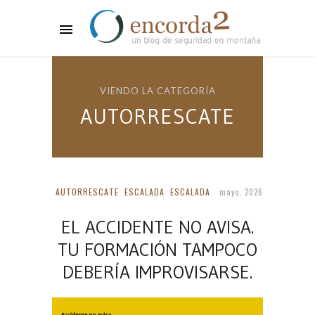
VIENDO LA CATEGORÍA
AUTORRESCATE
AUTORRESCATE
ESCALADA
ESCALADA
mayo, 2026
EL ACCIDENTE NO AVISA.
TU FORMACIÓN TAMPOCO
DEBERÍA IMPROVISARSE.