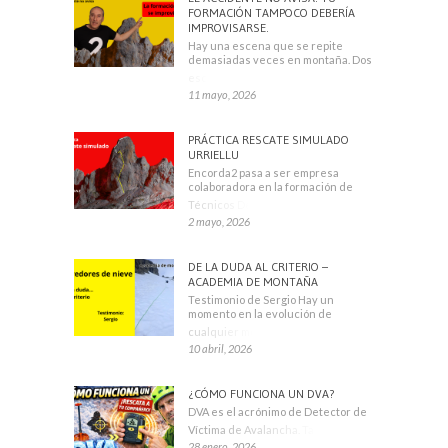
FORMACIÓN TAMPOCO DEBERÍA
IMPROVISARSE.
Hay una escena que se repite
demasiadas veces en montaña. Dos
escaladores
11 mayo, 2026
PRÁCTICA RESCATE SIMULADO
URRIELLU
Encorda2 pasa a ser empresa
colaboradora en la formación de
Técnicos Deportivos
2 mayo, 2026
DE LA DUDA AL CRITERIO –
ACADEMIA DE MONTAÑA
Testimonio de Sergio Hay un
momento en la evolución de
cualquier montañero
10 abril, 2026
¿CÓMO FUNCIONA UN DVA?
DVA es el acrónimo de Detector de
Víctima de Avalancha. También se
28 enero, 2026