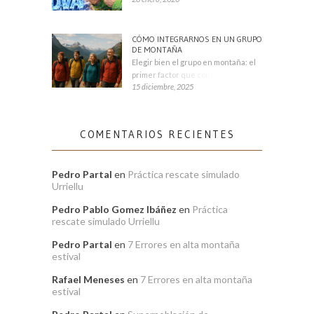
CÓMO INTEGRARNOS EN UN GRUPO
DE MONTAÑA
Elegir bien el grupo en montaña: el
primer factor que condiciona tu
15 diciembre, 2025
COMENTARIOS RECIENTES
Pedro Partal
en
Práctica rescate simulado
Urriellu
Pedro Pablo Gomez Ibáñez
en
Práctica
rescate simulado Urriellu
Pedro Partal
en
7 Errores en alta montaña
estival
Rafael Meneses
en
7 Errores en alta montaña
estival