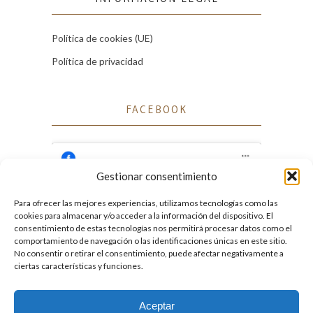
Política de cookies (UE)
Política de privacidad
FACEBOOK
Gestionar consentimiento
Para ofrecer las mejores experiencias, utilizamos tecnologías como las
Haz clic para aceptar cookies de marketing
cookies para almacenar y/o acceder a la información del dispositivo. El
Facebook
y permitir este contenido
consentimiento de estas tecnologías nos permitirá procesar datos como el
comportamiento de navegación o las identificaciones únicas en este sitio.
No consentir o retirar el consentimiento, puede afectar negativamente a
ciertas características y funciones.
Aceptar