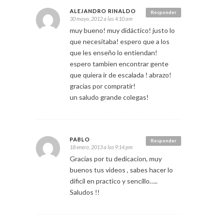
ALEJANDRO RINALDO
Responder
30 mayo, 2012 a las 4:10 am
muy bueno! muy didáctico! justo lo
que necesitaba! espero que a los
que les enseño lo entiendan!
espero tambien encontrar gente
que quiera ir de escalada ! abrazo!
gracias por compratir!
un saludo grande colegas!
PABLO
Responder
18 enero, 2013 a las 9:14 pm
Gracias por tu dedicacion, muy
buenos tus videos , sabes hacer lo
dificil en practico y sencillo…..
Saludos !!