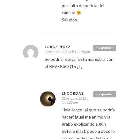
por falta de pericia del
cámara
Saludos.
JORGE PÉREZ
Responder
19 octubre, 2011 a las 12:50 pm
Se podría realizar esta maniobra con
el REVERSO (1)?¿?¿
ENCORDA2
Responder
21 octubre, 2011 a
las 8:55 pm
Hola Jorge! sí que se podría
hacer! igual me animo y la
grabo explicando algún
detalle más!, poco a poco lo
iré haciendo con distintos