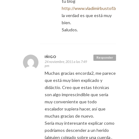
tu blog
http://www.vladimirbustof.blogspot.co
la verdad es que está muy
bien.
Saludos.
IÑIGO
Responder
24 noviembre, 2011 a las 7:49
pm
Muchas gracias encorda2, me parece
que está muy bien explicado y
didáctio. Creo que estas técnicas
son algo imprescindible que sería
muy conveniente que todo
escalador supiera hacer, así que
muchas gracias de nuevo.
Sería muy interesante explicar como
podríamos descender a un herido
(alguien colgado sobre una cuerda ,