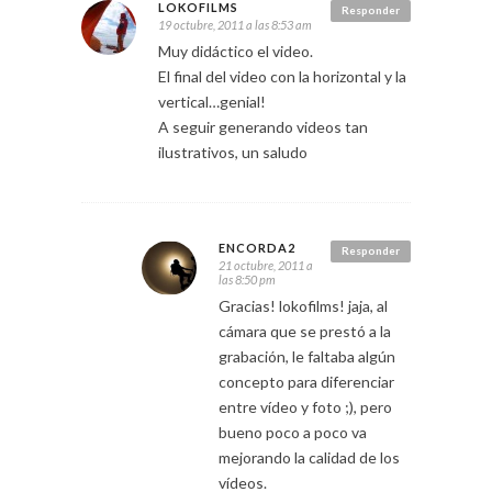
LOKOFILMS
Responder
19 octubre, 2011 a las 8:53 am
Muy didáctico el video.
El final del video con la horizontal y la
vertical…genial!
A seguir generando videos tan
ilustrativos, un saludo
ENCORDA2
Responder
21 octubre, 2011 a
las 8:50 pm
Gracias! lokofilms! jaja, al
cámara que se prestó a la
grabación, le faltaba algún
concepto para diferenciar
entre vídeo y foto ;), pero
bueno poco a poco va
mejorando la calidad de los
vídeos.