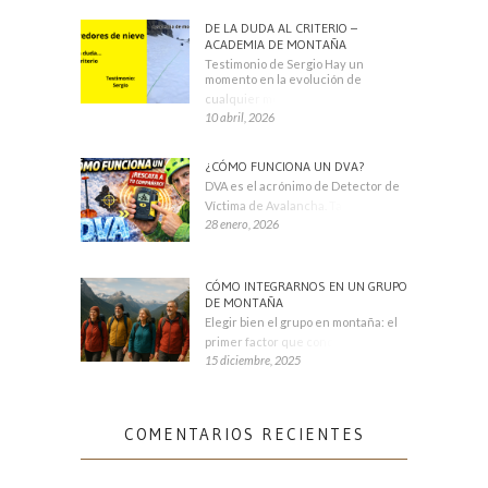
DE LA DUDA AL CRITERIO –
ACADEMIA DE MONTAÑA
Testimonio de Sergio Hay un
momento en la evolución de
cualquier montañero
10 abril, 2026
¿CÓMO FUNCIONA UN DVA?
DVA es el acrónimo de Detector de
Víctima de Avalancha. También se
28 enero, 2026
CÓMO INTEGRARNOS EN UN GRUPO
DE MONTAÑA
Elegir bien el grupo en montaña: el
primer factor que condiciona tu
15 diciembre, 2025
COMENTARIOS RECIENTES