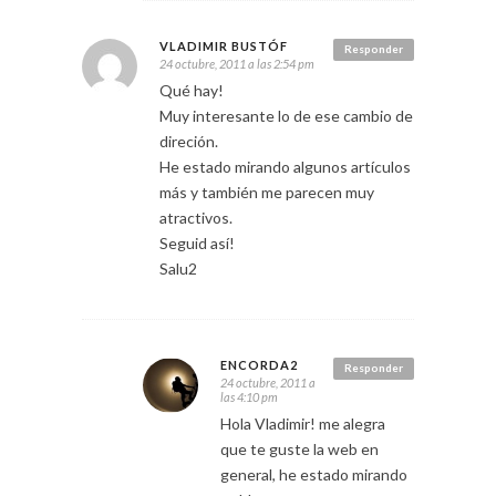
VLADIMIR BUSTÓF
Responder
24 octubre, 2011 a las 2:54 pm
Qué hay!
Muy interesante lo de ese cambio de
direción.
He estado mirando algunos artículos
más y también me parecen muy
atractivos.
Seguid así!
Salu2
ENCORDA2
Responder
24 octubre, 2011 a
las 4:10 pm
Hola Vladimir! me alegra
que te guste la web en
general, he estado mirando