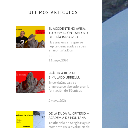
ÚLTIMOS ARTÍCULOS
EL ACCIDENTE NO AVISA.
TU FORMACIÓN TAMPOCO
DEBERÍA IMPROVISARSE.
Hay una escena que se
repite demasiadas veces
en montaña. Dos
escaladores
11 mayo, 2026
PRÁCTICA RESCATE
SIMULADO URRIELLU
Encorda2 pasa a ser
empresa colaboradora en la
formación de Técnicos
Deportivos
2 mayo, 2026
DE LA DUDA AL CRITERIO –
ACADEMIA DE MONTAÑA
Testimonio de Sergio Hay un
momento en la evolución de