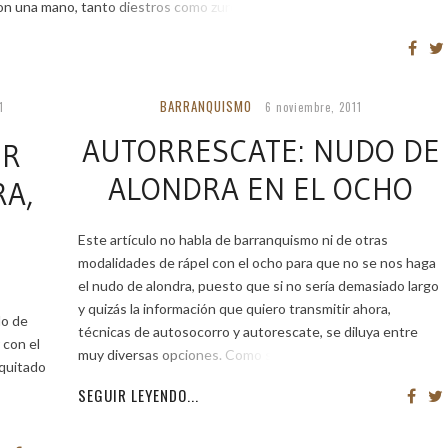
on una mano, tanto diestros como zurdos. […]
BARRANQUISMO
1
6 noviembre, 2011
AUTORRESCATE: NUDO DE
IR
ALONDRA EN EL OCHO
RA,
Este artículo no habla de barranquismo ni de otras
modalidades de rápel con el ocho para que no se nos haga
el nudo de alondra, puesto que si no sería demasiado largo
y quizás la información que quiero transmitir ahora,
do de
técnicas de autosocorro y autorescate, se diluya entre
 con el
muy diversas opciones. Como siempre
 quitado
SEGUIR LEYENDO...