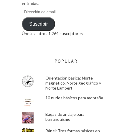
entradas.
Dirección
de
email
Suscribir
Únete a otros 1.264 suscriptores
POPULAR
Orientación básica: Norte
magnético, Norte geográfico y
Norte Lambert
10 nudos básicos para montaña
Bagas de anclaje para
barranquismo
Rápel: Tres formas básicas en