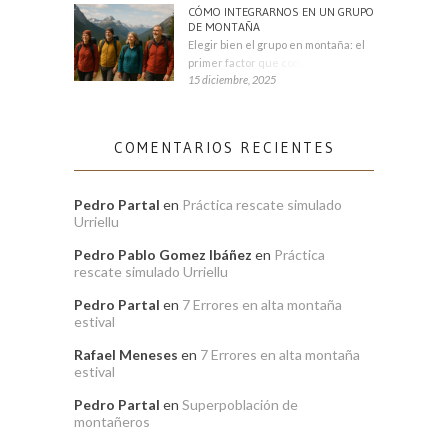
CÓMO INTEGRARNOS EN UN GRUPO
DE MONTAÑA
Elegir bien el grupo en montaña: el
primer factor que condiciona tu
15 diciembre, 2025
COMENTARIOS RECIENTES
Pedro Partal
en
Práctica rescate simulado
Urriellu
Pedro Pablo Gomez Ibáñez
en
Práctica
rescate simulado Urriellu
Pedro Partal
en
7 Errores en alta montaña
estival
Rafael Meneses
en
7 Errores en alta montaña
estival
Pedro Partal
en
Superpoblación de
montañeros