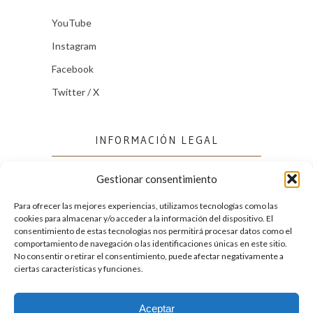
YouTube
Instagram
Facebook
Twitter / X
INFORMACIÓN LEGAL
Gestionar consentimiento
Política de cookies (UE)
Política de privacidad
Para ofrecer las mejores experiencias, utilizamos tecnologías como las
cookies para almacenar y/o acceder a la información del dispositivo. El
consentimiento de estas tecnologías nos permitirá procesar datos como el
comportamiento de navegación o las identificaciones únicas en este sitio.
FACEBOOK
No consentir o retirar el consentimiento, puede afectar negativamente a
ciertas características y funciones.
Aceptar