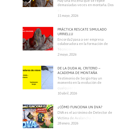
Hay una escena que se repite
demasiadas veces en montaña. Dos
escaladores
11 mayo, 2026
PRÁCTICA RESCATE SIMULADO
URRIELLU
Encorda2 pasa a ser empresa
colaboradora en la formación de
Técnicos Deportivos
2 mayo, 2026
DE LA DUDA AL CRITERIO –
ACADEMIA DE MONTAÑA
Testimonio de Sergio Hay un
momento en la evolución de
cualquier montañero
10 abril, 2026
¿CÓMO FUNCIONA UN DVA?
DVA es el acrónimo de Detector de
Víctima de Avalancha. También se
28 enero, 2026