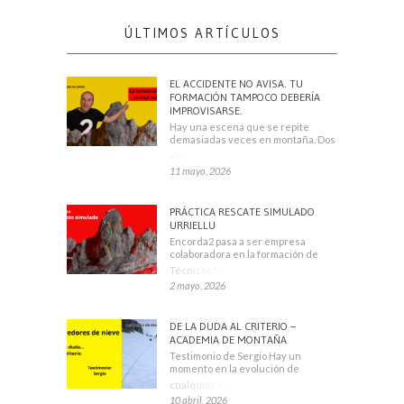
ÚLTIMOS ARTÍCULOS
EL ACCIDENTE NO AVISA. TU
FORMACIÓN TAMPOCO DEBERÍA
IMPROVISARSE.
Hay una escena que se repite
demasiadas veces en montaña. Dos
escaladores
11 mayo, 2026
PRÁCTICA RESCATE SIMULADO
URRIELLU
Encorda2 pasa a ser empresa
colaboradora en la formación de
Técnicos Deportivos
2 mayo, 2026
DE LA DUDA AL CRITERIO –
ACADEMIA DE MONTAÑA
Testimonio de Sergio Hay un
momento en la evolución de
cualquier montañero
10 abril, 2026