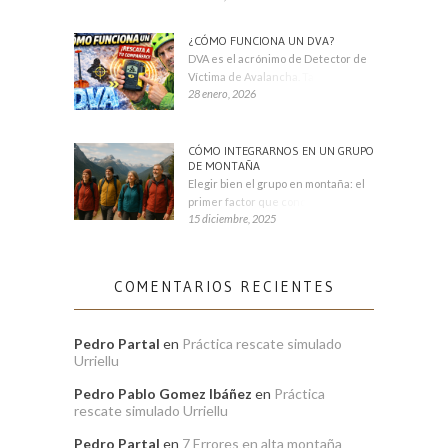
¿CÓMO FUNCIONA UN DVA?
DVA es el acrónimo de Detector de
Víctima de Avalancha. También se
28 enero, 2026
CÓMO INTEGRARNOS EN UN GRUPO
DE MONTAÑA
Elegir bien el grupo en montaña: el
primer factor que condiciona tu
15 diciembre, 2025
COMENTARIOS RECIENTES
Pedro Partal
en
Práctica rescate simulado
Urriellu
Pedro Pablo Gomez Ibáñez
en
Práctica
rescate simulado Urriellu
Pedro Partal
en
7 Errores en alta montaña