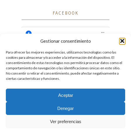
FACEBOOK
Gestionar consentimiento
Para ofrecer las mejores experiencias, utilizamos tecnologías como las
Haz clic para aceptar cookies de marketing
cookies para almacenar y/o acceder a la información del dispositivo. El
Facebook
y permitir este contenido
consentimiento de estas tecnologías nos permitirá procesar datos como el
comportamiento de navegación o las identificaciones únicas en este sitio.
No consentir o retirar el consentimiento, puede afectar negativamente a
ciertas características y funciones.
Aceptar
2026. Licencia
Creative Commons 3.0 BY-NC-ND
Denegar
Desarrollado por GIGA4.es
Ver preferencias