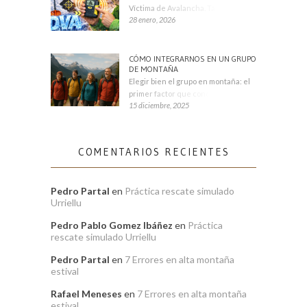
Víctima de Avalancha. También se
28 enero, 2026
CÓMO INTEGRARNOS EN UN GRUPO
DE MONTAÑA
Elegir bien el grupo en montaña: el
primer factor que condiciona tu
15 diciembre, 2025
COMENTARIOS RECIENTES
Pedro Partal
en
Práctica rescate simulado
Urriellu
Pedro Pablo Gomez Ibáñez
en
Práctica
rescate simulado Urriellu
Pedro Partal
en
7 Errores en alta montaña
estival
Rafael Meneses
en
7 Errores en alta montaña
estival