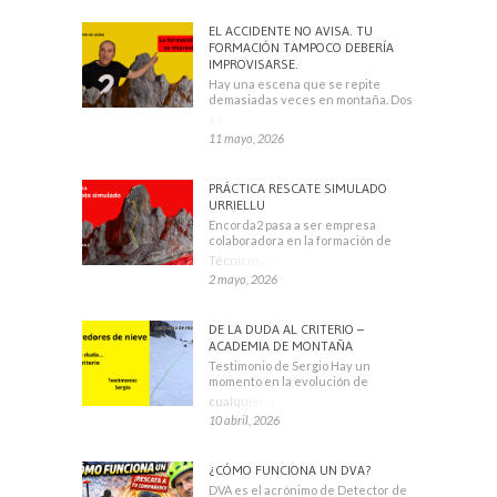
EL ACCIDENTE NO AVISA. TU
FORMACIÓN TAMPOCO DEBERÍA
IMPROVISARSE.
Hay una escena que se repite
demasiadas veces en montaña. Dos
escaladores
11 mayo, 2026
PRÁCTICA RESCATE SIMULADO
URRIELLU
Encorda2 pasa a ser empresa
colaboradora en la formación de
Técnicos Deportivos
2 mayo, 2026
DE LA DUDA AL CRITERIO –
ACADEMIA DE MONTAÑA
Testimonio de Sergio Hay un
momento en la evolución de
cualquier montañero
10 abril, 2026
¿CÓMO FUNCIONA UN DVA?
DVA es el acrónimo de Detector de