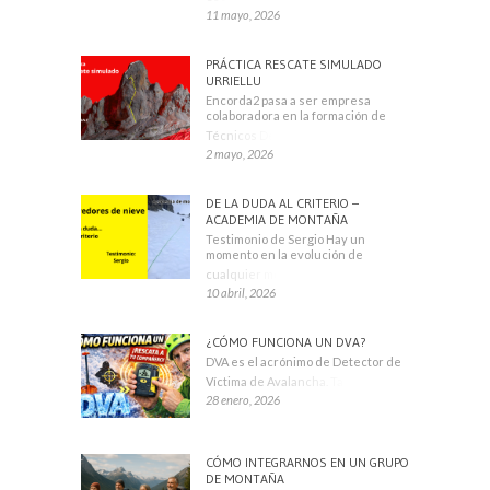
11 mayo, 2026
PRÁCTICA RESCATE SIMULADO
URRIELLU
Encorda2 pasa a ser empresa
colaboradora en la formación de
Técnicos Deportivos
2 mayo, 2026
DE LA DUDA AL CRITERIO –
ACADEMIA DE MONTAÑA
Testimonio de Sergio Hay un
momento en la evolución de
cualquier montañero
10 abril, 2026
¿CÓMO FUNCIONA UN DVA?
DVA es el acrónimo de Detector de
Víctima de Avalancha. También se
28 enero, 2026
CÓMO INTEGRARNOS EN UN GRUPO
DE MONTAÑA