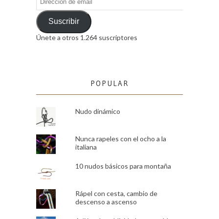
de
email
Suscribir
Únete a otros 1.264 suscriptores
POPULAR
Nudo dinámico
Nunca rapeles con el ocho a la
italiana
10 nudos básicos para montaña
Rápel con cesta, cambio de
descenso a ascenso