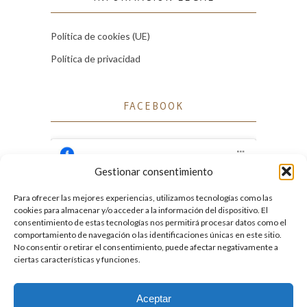
Política de cookies (UE)
Política de privacidad
FACEBOOK
Gestionar consentimiento
Para ofrecer las mejores experiencias, utilizamos tecnologías como las
Haz clic para aceptar cookies de marketing
cookies para almacenar y/o acceder a la información del dispositivo. El
Facebook
y permitir este contenido
consentimiento de estas tecnologías nos permitirá procesar datos como el
comportamiento de navegación o las identificaciones únicas en este sitio.
No consentir o retirar el consentimiento, puede afectar negativamente a
ciertas características y funciones.
Aceptar