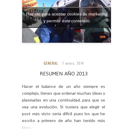
mpleto: Práctica
SEGUIR
ccidente en
Haz clic para aceptar cookies de marketing
LEYENDO...
ntaña,
y permitir este contenido
ntañero
rizontal
GENERAL
7 enero, 2014
RESUMEN AÑO 2013
Hacer el balance de un año siempre es
complejo, tienes que ordenar muchas ideas y
plasmarlas en una continuidad, para que se
vea una evolución. Si tuviera que elegir el
post más visto sería difícil pues los que he
escrito a primero de año han tenido más
tiempo que los