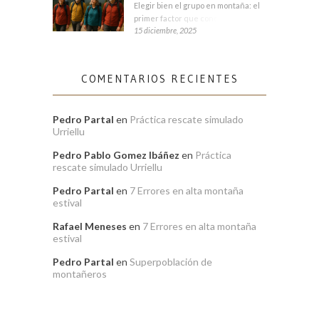
Elegir bien el grupo en montaña: el
primer factor que condiciona tu
15 diciembre, 2025
COMENTARIOS RECIENTES
Pedro Partal
en
Práctica rescate simulado
Urriellu
Pedro Pablo Gomez Ibáñez
en
Práctica
rescate simulado Urriellu
Pedro Partal
en
7 Errores en alta montaña
estival
Rafael Meneses
en
7 Errores en alta montaña
estival
Pedro Partal
en
Superpoblación de
montañeros