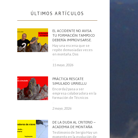
ÚLTIMOS ARTÍCULOS
EL ACCIDENTE NO AVISA.
TU FORMACIÓN TAMPOCO
DEBERÍA IMPROVISARSE.
Hay una escena que se
repite demasiadas veces
en montaña. Dos
escaladores
11 mayo, 2026
PRÁCTICA RESCATE
SIMULADO URRIELLU
Encorda2 pasa a ser
empresa colaboradora en la
formación de Técnicos
Deportivos
2 mayo, 2026
DE LA DUDA AL CRITERIO –
ACADEMIA DE MONTAÑA
Testimonio de Sergio Hay un
momento en la evolución de