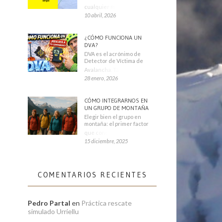
cualquier montañero
10 abril, 2026
¿CÓMO FUNCIONA UN
DVA?
DVA es el acrónimo de
Detector de Víctima de
Avalancha. También se
28 enero, 2026
CÓMO INTEGRARNOS EN
UN GRUPO DE MONTAÑA
Elegir bien el grupo en
montaña: el primer factor
que condiciona tu
15 diciembre, 2025
COMENTARIOS RECIENTES
Pedro Partal
en
Práctica rescate
simulado Urriellu