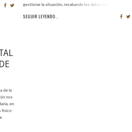
gestionar la situación, recabando los datos necesarios
SEGUIR LEYENDO...
TAL
 DE
a de la
ión nos
aria, en
fisico-
ue
,