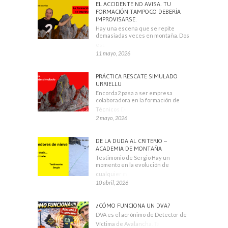
EL ACCIDENTE NO AVISA. TU
FORMACIÓN TAMPOCO DEBERÍA
IMPROVISARSE.
Hay una escena que se repite
demasiadas veces en montaña. Dos
escaladores
11 mayo, 2026
PRÁCTICA RESCATE SIMULADO
URRIELLU
Encorda2 pasa a ser empresa
colaboradora en la formación de
Técnicos Deportivos
2 mayo, 2026
DE LA DUDA AL CRITERIO –
ACADEMIA DE MONTAÑA
Testimonio de Sergio Hay un
momento en la evolución de
cualquier montañero
10 abril, 2026
¿CÓMO FUNCIONA UN DVA?
DVA es el acrónimo de Detector de
Víctima de Avalancha. También se