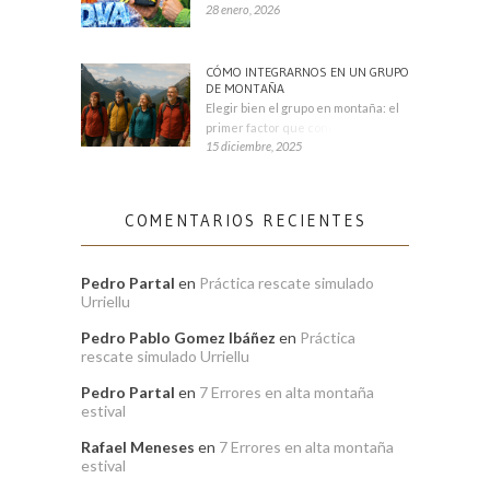
28 enero, 2026
CÓMO INTEGRARNOS EN UN GRUPO
DE MONTAÑA
Elegir bien el grupo en montaña: el
primer factor que condiciona tu
15 diciembre, 2025
COMENTARIOS RECIENTES
Pedro Partal
en
Práctica rescate simulado
Urriellu
Pedro Pablo Gomez Ibáñez
en
Práctica
rescate simulado Urriellu
Pedro Partal
en
7 Errores en alta montaña
estival
Rafael Meneses
en
7 Errores en alta montaña
estival