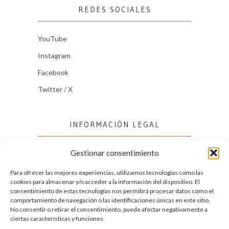
REDES SOCIALES
YouTube
Instagram
Facebook
Twitter / X
INFORMACIÓN LEGAL
Gestionar consentimiento
Política de cookies (UE)
Política de privacidad
Para ofrecer las mejores experiencias, utilizamos tecnologías como las
cookies para almacenar y/o acceder a la información del dispositivo. El
consentimiento de estas tecnologías nos permitirá procesar datos como el
comportamiento de navegación o las identificaciones únicas en este sitio.
FACEBOOK
No consentir o retirar el consentimiento, puede afectar negativamente a
ciertas características y funciones.