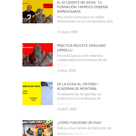
EL ACCIDENTE NO AVISA. TU
FORMACIÓN TAMPOCO DEBERÍA
IMPROVISARSE.
Hay una escena que se repite
demasiadas veces en montaña. Dos
escaladores
11 mayo, 2026
PRÁCTICA RESCATE SIMULADO
URRIELLU
Encorda2 pasa a ser empresa
colaboradora en la formación de
Técnicos Deportivos
2 mayo, 2026
DE LA DUDA AL CRITERIO –
ACADEMIA DE MONTAÑA
Testimonio de Sergio Hay un
momento en la evolución de
cualquier montañero
10 abril, 2026
¿CÓMO FUNCIONA UN DVA?
DVA es el acrónimo de Detector de
Víctima de Avalancha. También se