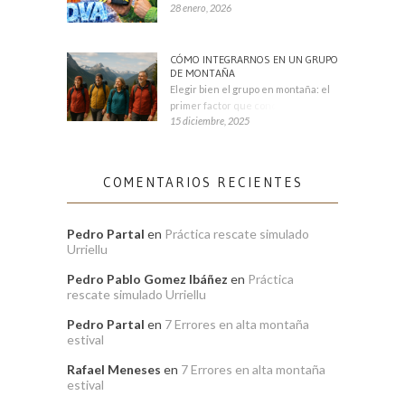
28 enero, 2026
CÓMO INTEGRARNOS EN UN GRUPO
DE MONTAÑA
Elegir bien el grupo en montaña: el
primer factor que condiciona tu
15 diciembre, 2025
COMENTARIOS RECIENTES
Pedro Partal
en
Práctica rescate simulado
Urriellu
Pedro Pablo Gomez Ibáñez
en
Práctica
rescate simulado Urriellu
Pedro Partal
en
7 Errores en alta montaña
estival
Rafael Meneses
en
7 Errores en alta montaña
estival