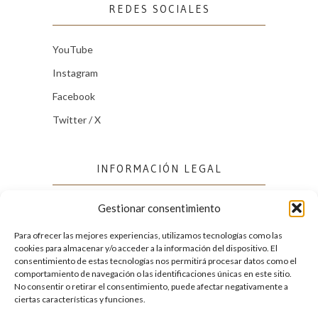
REDES SOCIALES
YouTube
Instagram
Facebook
Twitter / X
INFORMACIÓN LEGAL
Gestionar consentimiento
Política de cookies (UE)
Política de privacidad
Para ofrecer las mejores experiencias, utilizamos tecnologías como las
cookies para almacenar y/o acceder a la información del dispositivo. El
consentimiento de estas tecnologías nos permitirá procesar datos como el
comportamiento de navegación o las identificaciones únicas en este sitio.
FACEBOOK
No consentir o retirar el consentimiento, puede afectar negativamente a
ciertas características y funciones.