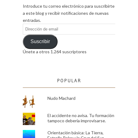
Introduce tu correo electrónico para suscribirte
a este blog y recibir notificaciones de nuevas
entradas.
Dirección
de
email
Suscribir
Únete a otros 1.264 suscriptores
POPULAR
Nudo Machard
El accidente no avisa. Tu formación
tampoco debería improvisarse.
Orientación básica: La Tierra,
Estrella Polar y la Cruz del Sur