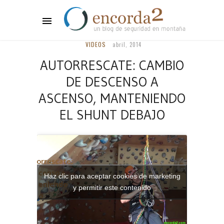
VIDEOS
abril, 2014
AUTORRESCATE: CAMBIO
DE DESCENSO A
ASCENSO, MANTENIENDO
EL SHUNT DEBAJO
 el post
mpleto:
Aurorrescate:
mbio de descenso a
Haz clic para aceptar cookies de marketing
censo, manteniendo
y permitir este contenido
shunt debajo