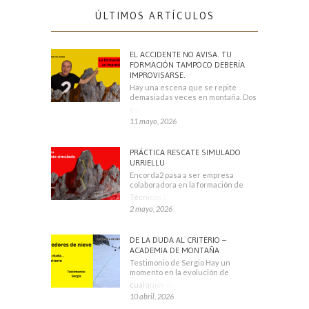
ÚLTIMOS ARTÍCULOS
EL ACCIDENTE NO AVISA. TU
FORMACIÓN TAMPOCO DEBERÍA
IMPROVISARSE.
Hay una escena que se repite
demasiadas veces en montaña. Dos
escaladores
11 mayo, 2026
PRÁCTICA RESCATE SIMULADO
URRIELLU
Encorda2 pasa a ser empresa
colaboradora en la formación de
Técnicos Deportivos
2 mayo, 2026
DE LA DUDA AL CRITERIO –
ACADEMIA DE MONTAÑA
Testimonio de Sergio Hay un
momento en la evolución de
cualquier montañero
10 abril, 2026