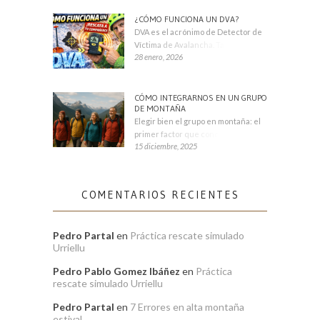
¿CÓMO FUNCIONA UN DVA?
DVA es el acrónimo de Detector de
Víctima de Avalancha. También se
28 enero, 2026
CÓMO INTEGRARNOS EN UN GRUPO
DE MONTAÑA
Elegir bien el grupo en montaña: el
primer factor que condiciona tu
15 diciembre, 2025
COMENTARIOS RECIENTES
Pedro Partal
en
Práctica rescate simulado
Urriellu
Pedro Pablo Gomez Ibáñez
en
Práctica
rescate simulado Urriellu
Pedro Partal
en
7 Errores en alta montaña
estival