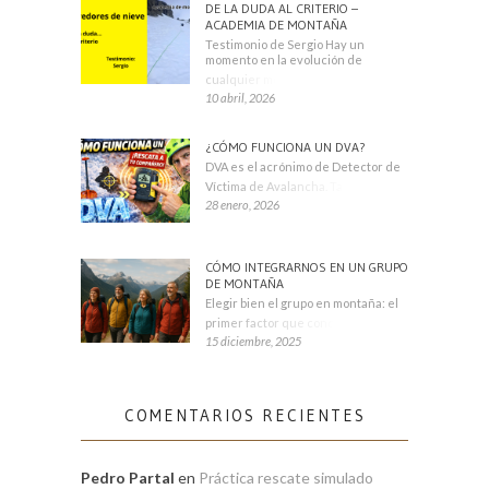
DE LA DUDA AL CRITERIO –
ACADEMIA DE MONTAÑA
Testimonio de Sergio Hay un
momento en la evolución de
cualquier montañero
10 abril, 2026
¿CÓMO FUNCIONA UN DVA?
DVA es el acrónimo de Detector de
Víctima de Avalancha. También se
28 enero, 2026
CÓMO INTEGRARNOS EN UN GRUPO
DE MONTAÑA
Elegir bien el grupo en montaña: el
primer factor que condiciona tu
15 diciembre, 2025
COMENTARIOS RECIENTES
Pedro Partal
en
Práctica rescate simulado