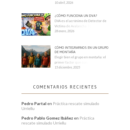
10 abril, 2026
¿CÓMO FUNCIONA UN DVA?
DVA es el acrónimo de Detector de
Víctima de Avalancha. También se
28 enero, 2026
CÓMO INTEGRARNOS EN UN GRUPO
DE MONTAÑA
Elegir bien el grupo en montaña: el
primer factor que condiciona tu
15 diciembre, 2025
COMENTARIOS RECIENTES
Pedro Partal
en
Práctica rescate simulado
Urriellu
Pedro Pablo Gomez Ibáñez
en
Práctica
rescate simulado Urriellu