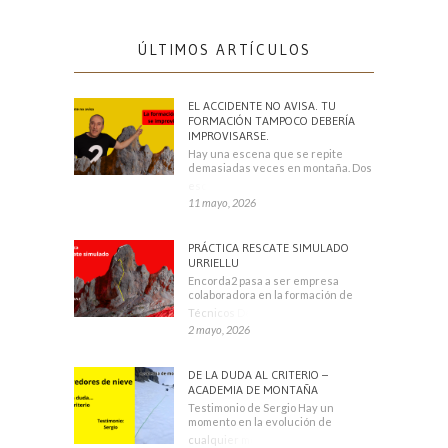
ÚLTIMOS ARTÍCULOS
EL ACCIDENTE NO AVISA. TU
FORMACIÓN TAMPOCO DEBERÍA
IMPROVISARSE.
Hay una escena que se repite
demasiadas veces en montaña. Dos
escaladores
11 mayo, 2026
PRÁCTICA RESCATE SIMULADO
URRIELLU
Encorda2 pasa a ser empresa
colaboradora en la formación de
Técnicos Deportivos
2 mayo, 2026
DE LA DUDA AL CRITERIO –
ACADEMIA DE MONTAÑA
Testimonio de Sergio Hay un
momento en la evolución de
cualquier montañero