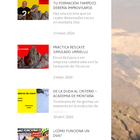
TU FORMACIÓN TAMPOCO
DEBERÍA IMPROVISARSE.
Hay una escena que se
repite demasiadas veces
en montaña. Dos
escaladores
11 mayo, 2026
PRÁCTICA RESCATE
SIMULADO URRIELLU
Encorda2 pasa a ser
empresa colaboradora en la
formación de Técnicos
Deportivos
2 mayo, 2026
DE LA DUDA AL CRITERIO –
ACADEMIA DE MONTAÑA
Testimonio de Sergio Hay un
momento en la evolución de
cualquier montañero
10 abril, 2026
¿CÓMO FUNCIONA UN
DVA?