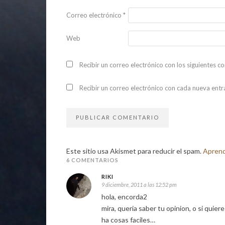
Correo electrónico
*
Web
Recibir un correo electrónico con los siguientes c
Recibir un correo electrónico con cada nueva entr
Este sitio usa Akismet para reducir el spam.
Aprend
6 COMENTARIOS
RIKI
9 diciembre, 2011 a las 12:52 pm
hola, encorda2
mira, queria saber tu opinion, o si quier
ha cosas faciles…