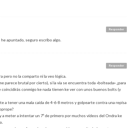
Responder
o he apuntado, seguro escribo algo.
Responder
pero no la comparto ni la veo lógica.
 parece brutal por cierto), si la vía se encuentra toda «bolteada» ¿para
e coincidirás conmigo ke nada tienen ke ver con unos buenos bolts (y
te a tener una mala caída de 4-6-8 metros y golpearte contra una repisa
toprope?
oy a meter a intentar un 7º de primero por muchos vídeos del Ondra ke
o.