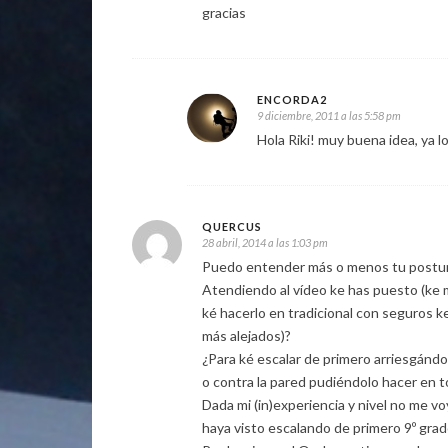
gracias
ENCORDA2
9 diciembre, 2011 a las 5:58 pm
Hola Riki! muy buena idea, ya l
QUERCUS
28 abril, 2014 a las 1:03 pm
Puedo entender más o menos tu postura 
Atendiendo al vídeo ke has puesto (ke me
ké hacerlo en tradicional con seguros k
más alejados)?
¿Para ké escalar de primero arriesgándo
o contra la pared pudiéndolo hacer en 
Dada mi (in)experiencia y nivel no me v
haya visto escalando de primero 9º grad