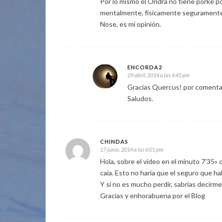
Por lo mismo el Ondra no tiene porke po
mentalmente, físicamente seguramente l
Nose, es mi opinión.
ENCORDA2
29 abril, 2014 a las 4:45 pm
Gracias Quercus! por comenta
Saludos.
CHINDAS
17 junio, 2014 a las 6:01 pm
Hola, sobre el video en el minuto 7’35» 
caía. Esto no haría que el seguro que hab
Y si no es mucho perdir, sabrias decirme
Gracias y enhorabuena por el Blog