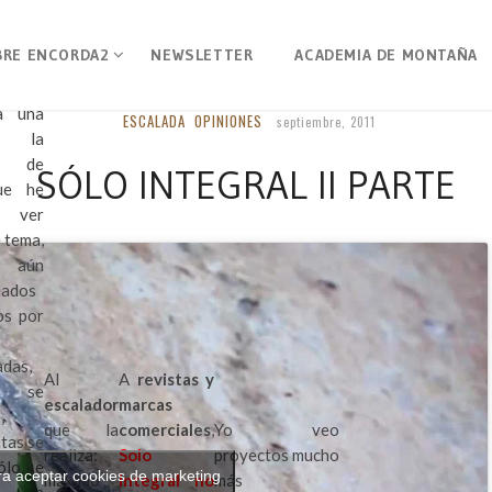
BRE ENCORDA2
NEWSLETTER
ACADEMIA DE MONTAÑA
ano de
recía
a una
ESCALADA
OPINIONES
septiembre, 2011
 la
d de
SÓLO INTEGRAL II PARTE
ue he
 ver
 tema,
aún
nados
os por
adas,
Al
A
revistas y
s se
escalador
marcas
,
que la
comerciales
,
Yo veo
tas se
realiza:
Solo
proyectos mucho
ólo, se
ra aceptar cookies de marketing
máximo
integral no
más