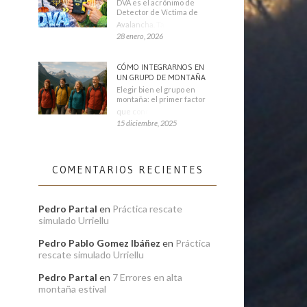
DVA es el acrónimo de
Detector de Víctima de
Avalancha. También se
28 enero, 2026
CÓMO INTEGRARNOS EN
UN GRUPO DE MONTAÑA
Elegir bien el grupo en
montaña: el primer factor
que condiciona tu
15 diciembre, 2025
COMENTARIOS RECIENTES
Pedro Partal
en
Práctica rescate
simulado Urriellu
Pedro Pablo Gomez Ibáñez
en
Práctica
rescate simulado Urriellu
Pedro Partal
en
7 Errores en alta
montaña estival