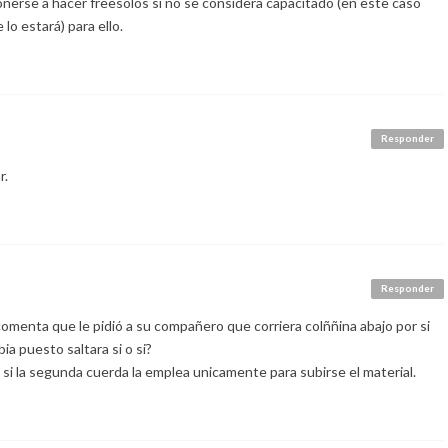
nerse a hacer freesolos si no se considera capacitado (en este caso
o estará) para ello.
Responder
r.
Responder
comenta que le pidió a su compañero que corriera colññina abajo por si
ia puesto saltara si o si?
 si la segunda cuerda la emplea unicamente para subirse el material.