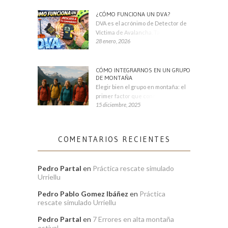
¿CÓMO FUNCIONA UN DVA?
DVA es el acrónimo de Detector de
Víctima de Avalancha. También se
28 enero, 2026
CÓMO INTEGRARNOS EN UN GRUPO
DE MONTAÑA
Elegir bien el grupo en montaña: el
primer factor que condiciona tu
15 diciembre, 2025
COMENTARIOS RECIENTES
Pedro Partal
en
Práctica rescate simulado
Urriellu
Pedro Pablo Gomez Ibáñez
en
Práctica
rescate simulado Urriellu
Pedro Partal
en
7 Errores en alta montaña
estival