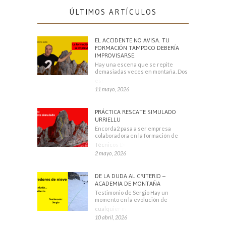
ÚLTIMOS ARTÍCULOS
EL ACCIDENTE NO AVISA. TU
FORMACIÓN TAMPOCO DEBERÍA
IMPROVISARSE.
Hay una escena que se repite
demasiadas veces en montaña. Dos
escaladores
11 mayo, 2026
PRÁCTICA RESCATE SIMULADO
URRIELLU
Encorda2 pasa a ser empresa
colaboradora en la formación de
Técnicos Deportivos
2 mayo, 2026
DE LA DUDA AL CRITERIO –
ACADEMIA DE MONTAÑA
Testimonio de Sergio Hay un
momento en la evolución de
cualquier montañero
10 abril, 2026