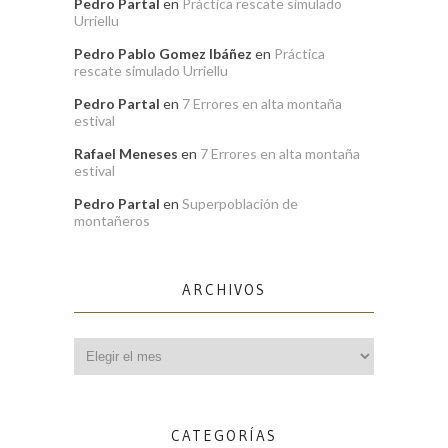
Pedro Partal
en
Práctica rescate simulado
Urriellu
Pedro Pablo Gomez Ibáñez
en
Práctica
rescate simulado Urriellu
Pedro Partal
en
7 Errores en alta montaña
estival
Rafael Meneses
en
7 Errores en alta montaña
estival
Pedro Partal
en
Superpoblación de
montañeros
ARCHIVOS
Archivos
CATEGORÍAS