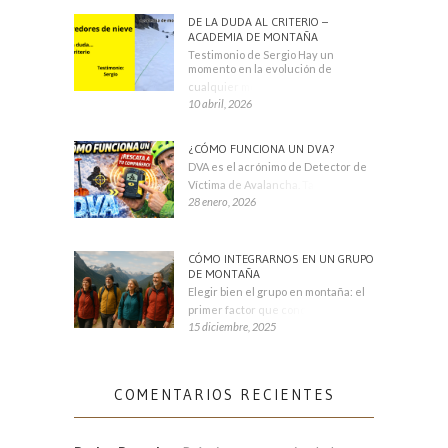
DE LA DUDA AL CRITERIO –
ACADEMIA DE MONTAÑA
Testimonio de Sergio Hay un
momento en la evolución de
cualquier montañero
10 abril, 2026
¿CÓMO FUNCIONA UN DVA?
DVA es el acrónimo de Detector de
Víctima de Avalancha. También se
28 enero, 2026
CÓMO INTEGRARNOS EN UN GRUPO
DE MONTAÑA
Elegir bien el grupo en montaña: el
primer factor que condiciona tu
15 diciembre, 2025
COMENTARIOS RECIENTES