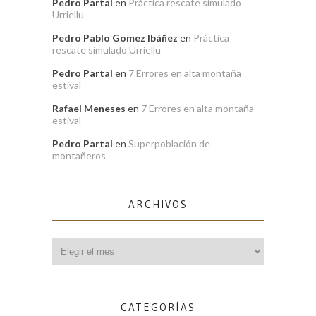
Pedro Partal
en
Práctica rescate simulado
Urriellu
Pedro Pablo Gomez Ibáñez
en
Práctica
rescate simulado Urriellu
Pedro Partal
en
7 Errores en alta montaña
estival
Rafael Meneses
en
7 Errores en alta montaña
estival
Pedro Partal
en
Superpoblación de
montañeros
ARCHIVOS
Archivos
CATEGORÍAS