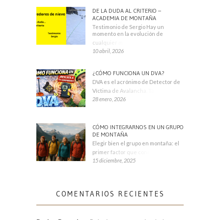
DE LA DUDA AL CRITERIO –
ACADEMIA DE MONTAÑA
Testimonio de Sergio Hay un
momento en la evolución de
cualquier montañero
10 abril, 2026
¿CÓMO FUNCIONA UN DVA?
DVA es el acrónimo de Detector de
Víctima de Avalancha. También se
28 enero, 2026
CÓMO INTEGRARNOS EN UN GRUPO
DE MONTAÑA
Elegir bien el grupo en montaña: el
primer factor que condiciona tu
15 diciembre, 2025
COMENTARIOS RECIENTES