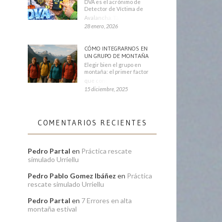
DVA es el acrónimo de
Detector de Víctima de
Avalancha. También se
28 enero, 2026
CÓMO INTEGRARNOS EN
UN GRUPO DE MONTAÑA
Elegir bien el grupo en
montaña: el primer factor
que condiciona tu
15 diciembre, 2025
COMENTARIOS RECIENTES
Pedro Partal
en
Práctica rescate
simulado Urriellu
Pedro Pablo Gomez Ibáñez
en
Práctica
rescate simulado Urriellu
Pedro Partal
en
7 Errores en alta
montaña estival