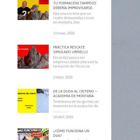
TU FORMACIÓN TAMPOCO
DEBERÍA IMPROVISARSE.
Hay una escena que se
repite demasiadas veces
en montaña. Dos
escaladores
11 mayo, 2026
PRÁCTICA RESCATE
SIMULADO URRIELLU
Encorda2 pasa a ser
empresa colaboradora en la
formación de Técnicos
Deportivos
2 mayo, 2026
DE LA DUDA AL CRITERIO –
ACADEMIA DE MONTAÑA
Testimonio de Sergio Hay un
momento en la evolución de
cualquier montañero
10 abril, 2026
¿CÓMO FUNCIONA UN
DVA?