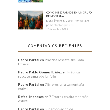
CÓMO INTEGRARNOS EN UN GRUPO
DE MONTAÑA
Elegir bien el grupo en montaña: el
primer factor que condiciona tu
15 diciembre, 2025
COMENTARIOS RECIENTES
Pedro Partal
en
Práctica rescate simulado
Urriellu
Pedro Pablo Gomez Ibáñez
en
Práctica
rescate simulado Urriellu
Pedro Partal
en
7 Errores en alta montaña
estival
Rafael Meneses
en
7 Errores en alta montaña
estival
Pedro Partal
en
Superpoblación de