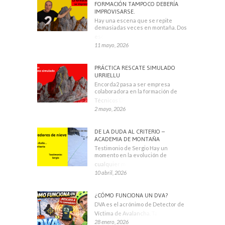
FORMACIÓN TAMPOCO DEBERÍA
IMPROVISARSE.
Hay una escena que se repite
demasiadas veces en montaña. Dos
escaladores
11 mayo, 2026
PRÁCTICA RESCATE SIMULADO
URRIELLU
Encorda2 pasa a ser empresa
colaboradora en la formación de
Técnicos Deportivos
2 mayo, 2026
DE LA DUDA AL CRITERIO –
ACADEMIA DE MONTAÑA
Testimonio de Sergio Hay un
momento en la evolución de
cualquier montañero
10 abril, 2026
¿CÓMO FUNCIONA UN DVA?
DVA es el acrónimo de Detector de
Víctima de Avalancha. También se
28 enero, 2026