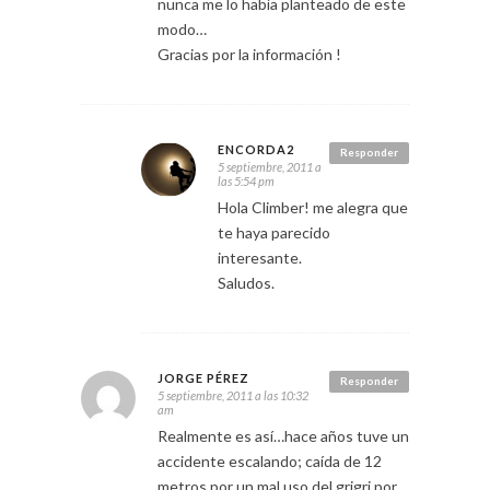
nunca me lo había planteado de este
modo…
Gracias por la información !
ENCORDA2
Responder
5 septiembre, 2011 a
las 5:54 pm
Hola Climber! me alegra que
te haya parecido
interesante.
Saludos.
JORGE PÉREZ
Responder
5 septiembre, 2011 a las 10:32
am
Realmente es así…hace años tuve un
accidente escalando; caída de 12
metros por un mal uso del grigri por