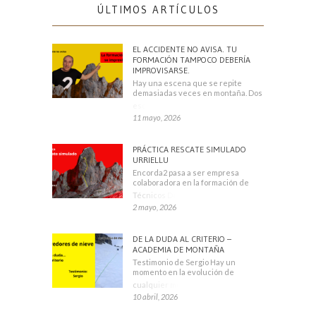
ÚLTIMOS ARTÍCULOS
EL ACCIDENTE NO AVISA. TU
FORMACIÓN TAMPOCO DEBERÍA
IMPROVISARSE.
Hay una escena que se repite
demasiadas veces en montaña. Dos
escaladores
11 mayo, 2026
PRÁCTICA RESCATE SIMULADO
URRIELLU
Encorda2 pasa a ser empresa
colaboradora en la formación de
Técnicos Deportivos
2 mayo, 2026
DE LA DUDA AL CRITERIO –
ACADEMIA DE MONTAÑA
Testimonio de Sergio Hay un
momento en la evolución de
cualquier montañero
10 abril, 2026