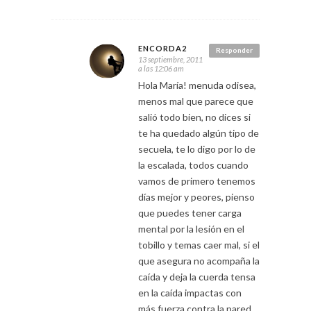
ENCORDA2
Responder
13 septiembre, 2011
a las 12:06 am
Hola María! menuda odisea,
menos mal que parece que
salió todo bien, no dices si
te ha quedado algún tipo de
secuela, te lo digo por lo de
la escalada, todos cuando
vamos de primero tenemos
días mejor y peores, pienso
que puedes tener carga
mental por la lesión en el
tobillo y temas caer mal, si el
que asegura no acompaña la
caída y deja la cuerda tensa
en la caída impactas con
más fuerza contra la pared,