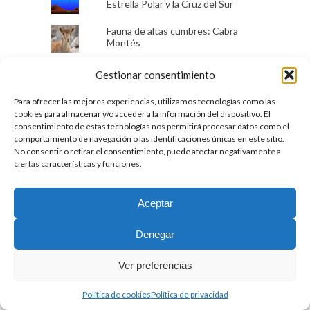
Estrella Polar y la Cruz del Sur
Fauna de altas cumbres: Cabra
Montés
Nudo dinámico
Gestionar consentimiento
Para ofrecer las mejores experiencias, utilizamos tecnologías como las
Cómo rapelar de un cabo y
cookies para almacenar y/o acceder a la información del dispositivo. El
recuperar del otro
consentimiento de estas tecnologías nos permitirá procesar datos como el
comportamiento de navegación o las identificaciones únicas en este sitio.
10 nudos básicos para montaña
No consentir o retirar el consentimiento, puede afectar negativamente a
ciertas características y funciones.
Teléfonos de emergencias, en el
mundo.
Aceptar
Denegar
REDES SOCIALES
Ver preferencias
YouTube
Política de cookies
Política de privacidad
Instagram