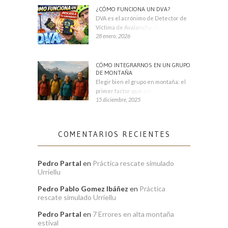
¿CÓMO FUNCIONA UN DVA?
DVA es el acrónimo de Detector de
Víctima de Avalancha. También se
28 enero, 2026
CÓMO INTEGRARNOS EN UN GRUPO
DE MONTAÑA
Elegir bien el grupo en montaña: el
primer factor que condiciona tu
15 diciembre, 2025
COMENTARIOS RECIENTES
Pedro Partal
en
Práctica rescate simulado
Urriellu
Pedro Pablo Gomez Ibáñez
en
Práctica
rescate simulado Urriellu
Pedro Partal
en
7 Errores en alta montaña
estival