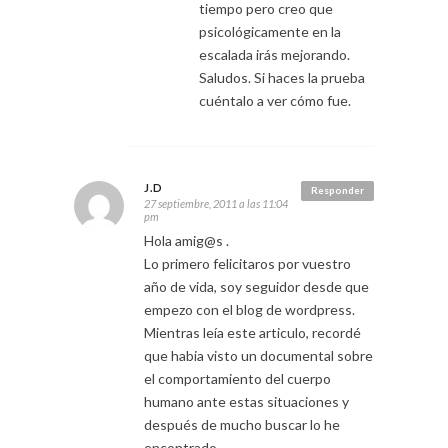
tiempo pero creo que
psicológicamente en la
escalada irás mejorando.
Saludos. Si haces la prueba
cuéntalo a ver cómo fue.
J.D
Responder
27 septiembre, 2011 a las 11:04
pm
Hola amig@s .
Lo primero felicitaros por vuestro
año de vida, soy seguidor desde que
empezo con el blog de wordpress.
Mientras leía este articulo, recordé
que habia visto un documental sobre
el comportamiento del cuerpo
humano ante estas situaciones y
después de mucho buscar lo he
encontrado.