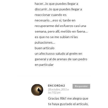
hacer…lo que puedes llegar a
discurrir…lo que puedes llegar a
reaccionar cuando es
necesario….eso si, tarde en
recuperarme del esfuerzo casi una
semana, pero alli, metido en faena…
es que no se me subian ni las
pulsaciones…
buen articulo
un afectuoso saludo al greim en
general y al de arenas de san pedro
en particular
ENCORDA2
Responder
28 octubre, 2011 a
las 7:02 pm
Gracias Riki! me alegra que
te haya gustado el articulo,