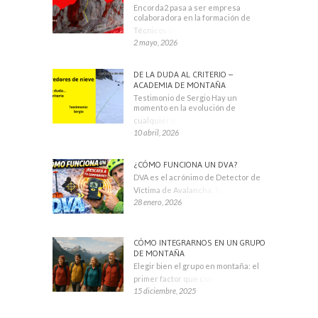
Encorda2 pasa a ser empresa
colaboradora en la formación de
Técnicos Deportivos
2 mayo, 2026
DE LA DUDA AL CRITERIO –
ACADEMIA DE MONTAÑA
Testimonio de Sergio Hay un
momento en la evolución de
cualquier montañero
10 abril, 2026
¿CÓMO FUNCIONA UN DVA?
DVA es el acrónimo de Detector de
Víctima de Avalancha. También se
28 enero, 2026
CÓMO INTEGRARNOS EN UN GRUPO
DE MONTAÑA
Elegir bien el grupo en montaña: el
primer factor que condiciona tu
15 diciembre, 2025