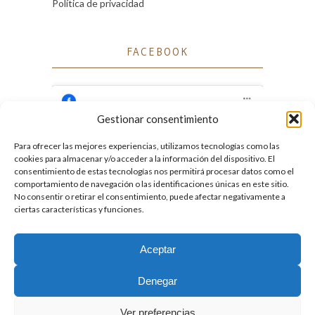
Política de privacidad
FACEBOOK
Gestionar consentimiento
Para ofrecer las mejores experiencias, utilizamos tecnologías como las
Haz clic para aceptar cookies de marketing
cookies para almacenar y/o acceder a la información del dispositivo. El
Facebook
y permitir este contenido
consentimiento de estas tecnologías nos permitirá procesar datos como el
comportamiento de navegación o las identificaciones únicas en este sitio.
No consentir o retirar el consentimiento, puede afectar negativamente a
ciertas características y funciones.
Aceptar
2026. Licencia
Creative Commons 3.0 BY-NC-ND
Denegar
Desarrollado por GIGA4.es
Ver preferencias