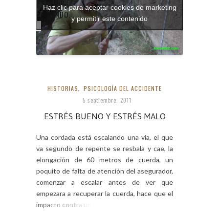
SEGUIR
información:
Haz clic para aceptar cookies de marketing
LEYENDO...
Navajas para
y permitir este contenido
barranquismo.
HISTORIAS
,
PSICOLOGÍA DEL ACCIDENTE
5 septiembre, 2011
ESTRÉS BUENO Y ESTRÉS MALO
Una cordada está escalando una vía, el que
va segundo de repente se resbala y cae, la
elongación de 60 metros de cuerda, un
poquito de falta de atención del asegurador,
comenzar a escalar antes de ver que
empezara a recuperar la cuerda, hace que el
impacto contra una repisa