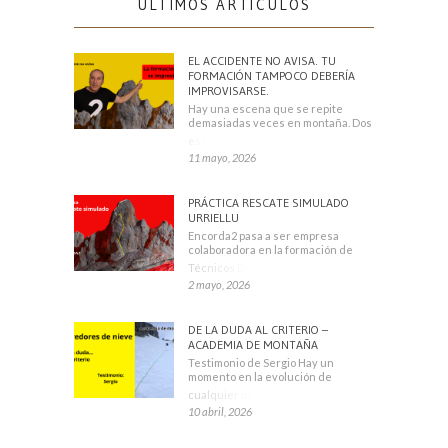
ÚLTIMOS ARTÍCULOS
EL ACCIDENTE NO AVISA. TU
FORMACIÓN TAMPOCO DEBERÍA
IMPROVISARSE.
Hay una escena que se repite
demasiadas veces en montaña. Dos
escaladores
11 mayo, 2026
PRÁCTICA RESCATE SIMULADO
URRIELLU
Encorda2 pasa a ser empresa
colaboradora en la formación de
Técnicos Deportivos
2 mayo, 2026
DE LA DUDA AL CRITERIO –
ACADEMIA DE MONTAÑA
Testimonio de Sergio Hay un
momento en la evolución de
cualquier montañero
10 abril, 2026