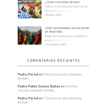
¿CÓMO FUNCIONA UN DVA?
DVA es el acrónimo de Detector de
Víctima de Avalancha. También se
28 enero, 2026
CÓMO INTEGRARNOS EN UN GRUPO
DE MONTAÑA
Elegir bien el grupo en montaña: el
primer factor que condiciona tu
15 diciembre, 2025
COMENTARIOS RECIENTES
Pedro Partal
en
Práctica rescate simulado
Urriellu
Pedro Pablo Gomez Ibáñez
en
Práctica
rescate simulado Urriellu
Pedro Partal
en
7 Errores en alta montaña
estival