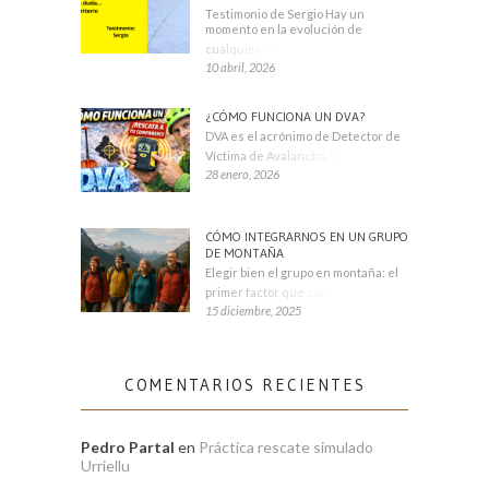
Testimonio de Sergio Hay un
momento en la evolución de
cualquier montañero
10 abril, 2026
¿CÓMO FUNCIONA UN DVA?
DVA es el acrónimo de Detector de
Víctima de Avalancha. También se
28 enero, 2026
CÓMO INTEGRARNOS EN UN GRUPO
DE MONTAÑA
Elegir bien el grupo en montaña: el
primer factor que condiciona tu
15 diciembre, 2025
COMENTARIOS RECIENTES
Pedro Partal
en
Práctica rescate simulado
Urriellu