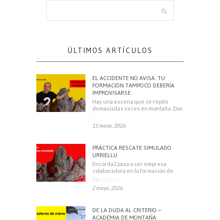
ÚLTIMOS ARTÍCULOS
EL ACCIDENTE NO AVISA. TU
FORMACIÓN TAMPOCO DEBERÍA
IMPROVISARSE.
Hay una escena que se repite
demasiadas veces en montaña. Dos
escaladores
11 mayo, 2026
PRÁCTICA RESCATE SIMULADO
URRIELLU
Encorda2 pasa a ser empresa
colaboradora en la formación de
Técnicos Deportivos
2 mayo, 2026
DE LA DUDA AL CRITERIO –
ACADEMIA DE MONTAÑA