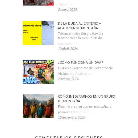
Técnicos Deportivos
2 mayo, 2026
DE LA DUDA AL CRITERIO –
ACADEMIA DE MONTAÑA
Testimonio de Sergio Hay un
momento en la evolución de
cualquier montañero
10 abril, 2026
¿CÓMO FUNCIONA UN DVA?
DVA es el acrónimo de Detector de
Víctima de Avalancha. También se
28 enero, 2026
CÓMO INTEGRARNOS EN UN GRUPO
DE MONTAÑA
Elegir bien el grupo en montaña: el
primer factor que condiciona tu
15 diciembre, 2025