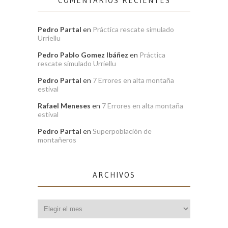
COMENTARIOS RECIENTES
Pedro Partal
en
Práctica rescate simulado
Urriellu
Pedro Pablo Gomez Ibáñez
en
Práctica
rescate simulado Urriellu
Pedro Partal
en
7 Errores en alta montaña
estival
Rafael Meneses
en
7 Errores en alta montaña
estival
Pedro Partal
en
Superpoblación de
montañeros
ARCHIVOS
Archivos