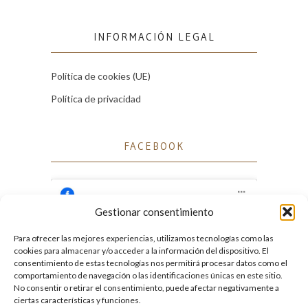
INFORMACIÓN LEGAL
Política de cookies (UE)
Política de privacidad
FACEBOOK
Gestionar consentimiento
Para ofrecer las mejores experiencias, utilizamos tecnologías como las
Haz clic para aceptar cookies de marketing
cookies para almacenar y/o acceder a la información del dispositivo. El
Facebook
y permitir este contenido
consentimiento de estas tecnologías nos permitirá procesar datos como el
comportamiento de navegación o las identificaciones únicas en este sitio.
No consentir o retirar el consentimiento, puede afectar negativamente a
ciertas características y funciones.