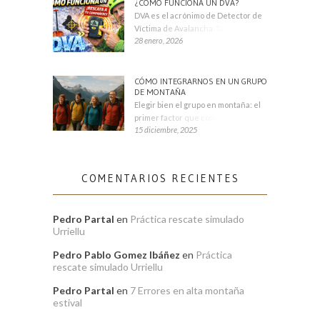
¿CÓMO FUNCIONA UN DVA?
DVA es el acrónimo de Detector de
Víctima de Avalancha. También se
28 enero, 2026
CÓMO INTEGRARNOS EN UN GRUPO
DE MONTAÑA
Elegir bien el grupo en montaña: el
primer factor que condiciona tu
15 diciembre, 2025
COMENTARIOS RECIENTES
Pedro Partal
en
Práctica rescate simulado
Urriellu
Pedro Pablo Gomez Ibáñez
en
Práctica
rescate simulado Urriellu
Pedro Partal
en
7 Errores en alta montaña
estival