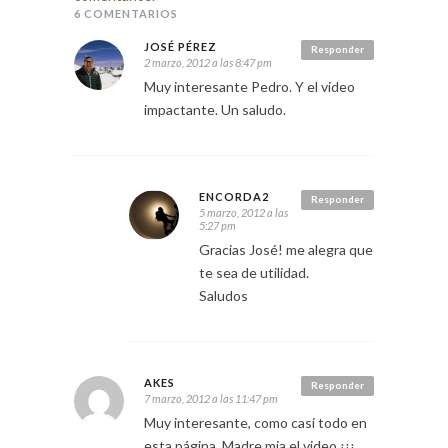
6 COMENTARIOS
JOSÉ PÉREZ
Responder
2 marzo, 2012 a las 8:47 pm
Muy interesante Pedro. Y el video
impactante. Un saludo.
ENCORDA2
Responder
5 marzo, 2012 a las
5:27 pm
Gracias José! me alegra que
te sea de utilidad.
Saludos
AKES
Responder
7 marzo, 2012 a las 11:47 pm
Muy interesante, como casi todo en
esta página. Madre mia el video ¡¡¡