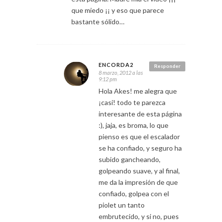
que miedo ¡¡ y eso que parece
bastante sólido…
ENCORDA2
Responder
8 marzo, 2012 a las
9:12 pm
Hola Akes! me alegra que
¡casi! todo te parezca
interesante de esta página
:), jaja, es broma, lo que
pienso es que el escalador
se ha confiado, y seguro ha
subido gancheando,
golpeando suave, y al final,
me da la impresión de que
confiado, golpea con el
piolet un tanto
embrutecido, y si no, pues