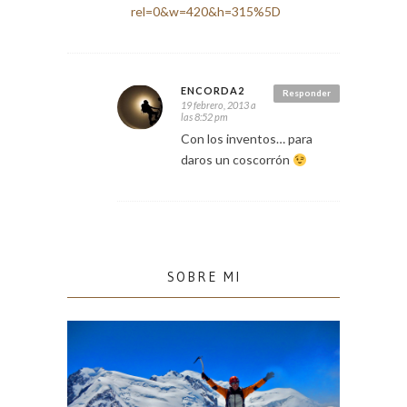
rel=0&w=420&h=315%5D
ENCORDA2
Responder
19 febrero, 2013 a
las 8:52 pm
Con los inventos… para
daros un coscorrón
SOBRE MI