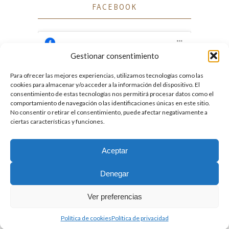
FACEBOOK
Gestionar consentimiento
Para ofrecer las mejores experiencias, utilizamos tecnologías como las
Haz clic para aceptar cookies de marketing
cookies para almacenar y/o acceder a la información del dispositivo. El
Facebook
y permitir este contenido
consentimiento de estas tecnologías nos permitirá procesar datos como el
comportamiento de navegación o las identificaciones únicas en este sitio.
No consentir o retirar el consentimiento, puede afectar negativamente a
ciertas características y funciones.
Aceptar
2026. Licencia
Creative Commons 3.0 BY-NC-ND
Denegar
Desarrollado por GIGA4.es
Ver preferencias
Política de cookies
Política de privacidad