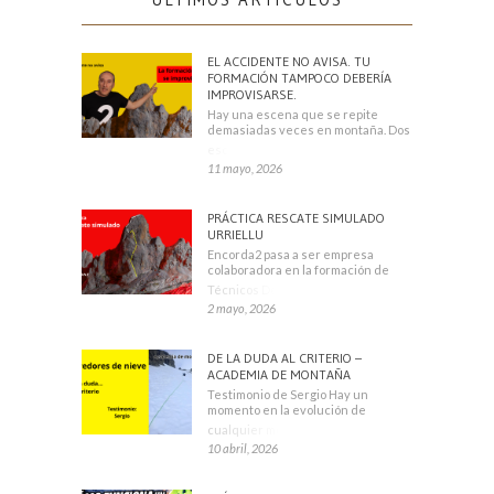
EL ACCIDENTE NO AVISA. TU
FORMACIÓN TAMPOCO DEBERÍA
IMPROVISARSE.
Hay una escena que se repite
demasiadas veces en montaña. Dos
escaladores
11 mayo, 2026
PRÁCTICA RESCATE SIMULADO
URRIELLU
Encorda2 pasa a ser empresa
colaboradora en la formación de
Técnicos Deportivos
2 mayo, 2026
DE LA DUDA AL CRITERIO –
ACADEMIA DE MONTAÑA
Testimonio de Sergio Hay un
momento en la evolución de
cualquier montañero
10 abril, 2026