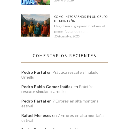
28 enero, 2026
CÓMO INTEGRARNOS EN UN GRUPO
DE MONTAÑA
Elegir bien el grupo en montaña: el
primer factor que condiciona tu
15 diciembre, 2025
COMENTARIOS RECIENTES
Pedro Partal
en
Práctica rescate simulado
Urriellu
Pedro Pablo Gomez Ibáñez
en
Práctica
rescate simulado Urriellu
Pedro Partal
en
7 Errores en alta montaña
estival
Rafael Meneses
en
7 Errores en alta montaña
estival