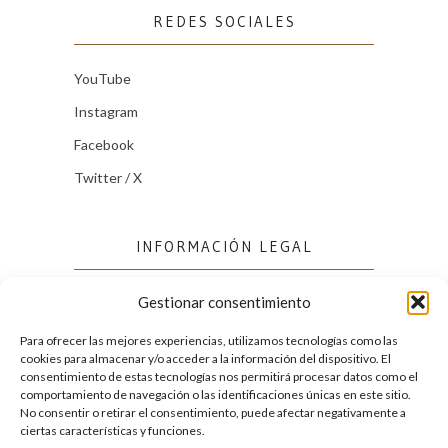
REDES SOCIALES
YouTube
Instagram
Facebook
Twitter / X
INFORMACIÓN LEGAL
Gestionar consentimiento
Política de cookies (UE)
Política de privacidad
Para ofrecer las mejores experiencias, utilizamos tecnologías como las
cookies para almacenar y/o acceder a la información del dispositivo. El
consentimiento de estas tecnologías nos permitirá procesar datos como el
comportamiento de navegación o las identificaciones únicas en este sitio.
FACEBOOK
No consentir o retirar el consentimiento, puede afectar negativamente a
ciertas características y funciones.