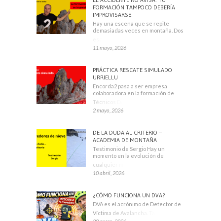
FORMACIÓN TAMPOCO DEBERÍA
IMPROVISARSE.
Hay una escena que se repite
demasiadas veces en montaña. Dos
escaladores
11 mayo, 2026
PRÁCTICA RESCATE SIMULADO
URRIELLU
Encorda2 pasa a ser empresa
colaboradora en la formación de
Técnicos Deportivos
2 mayo, 2026
DE LA DUDA AL CRITERIO –
ACADEMIA DE MONTAÑA
Testimonio de Sergio Hay un
momento en la evolución de
cualquier montañero
10 abril, 2026
¿CÓMO FUNCIONA UN DVA?
DVA es el acrónimo de Detector de
Víctima de Avalancha. También se