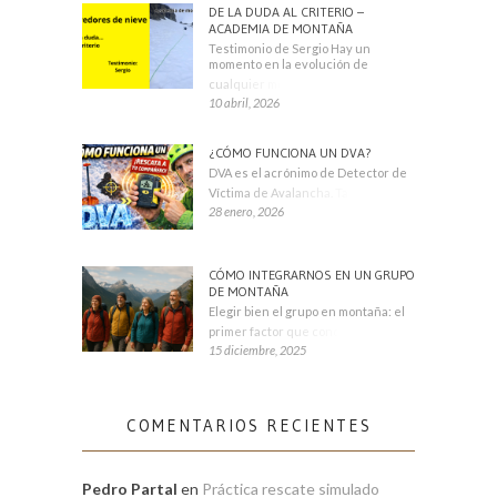
DE LA DUDA AL CRITERIO –
ACADEMIA DE MONTAÑA
Testimonio de Sergio Hay un
momento en la evolución de
cualquier montañero
10 abril, 2026
¿CÓMO FUNCIONA UN DVA?
DVA es el acrónimo de Detector de
Víctima de Avalancha. También se
28 enero, 2026
CÓMO INTEGRARNOS EN UN GRUPO
DE MONTAÑA
Elegir bien el grupo en montaña: el
primer factor que condiciona tu
15 diciembre, 2025
COMENTARIOS RECIENTES
Pedro Partal
en
Práctica rescate simulado