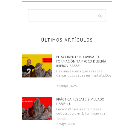
ÚLTIMOS ARTÍCULOS
EL ACCIDENTE NO AVISA. TU
FORMACIÓN TAMPOCO DEBERÍA
IMPROVISARSE.
Hay una escena que se repite
demasiadas veces en montaña. Dos
escaladores
11 mayo, 2026
PRÁCTICA RESCATE SIMULADO
URRIELLU
Encorda2 pasa a ser empresa
colaboradora en la formación de
Técnicos Deportivos
2 mayo, 2026