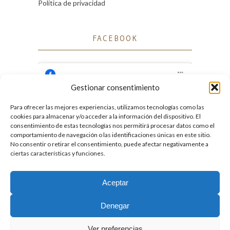
Política de privacidad
FACEBOOK
Gestionar consentimiento
Para ofrecer las mejores experiencias, utilizamos tecnologías como las
Haz clic para aceptar cookies de marketing
cookies para almacenar y/o acceder a la información del dispositivo. El
Facebook
y permitir este contenido
consentimiento de estas tecnologías nos permitirá procesar datos como el
comportamiento de navegación o las identificaciones únicas en este sitio.
No consentir o retirar el consentimiento, puede afectar negativamente a
ciertas características y funciones.
Aceptar
2026. Licencia
Creative Commons 3.0 BY-NC-ND
Denegar
Desarrollado por GIGA4.es
Ver preferencias