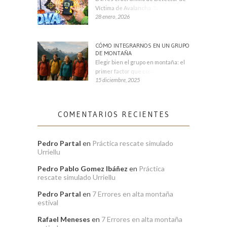
Víctima de Avalancha. También se
28 enero, 2026
CÓMO INTEGRARNOS EN UN GRUPO
DE MONTAÑA
Elegir bien el grupo en montaña: el
primer factor que condiciona tu
15 diciembre, 2025
COMENTARIOS RECIENTES
Pedro Partal
en
Práctica rescate simulado
Urriellu
Pedro Pablo Gomez Ibáñez
en
Práctica
rescate simulado Urriellu
Pedro Partal
en
7 Errores en alta montaña
estival
Rafael Meneses
en
7 Errores en alta montaña