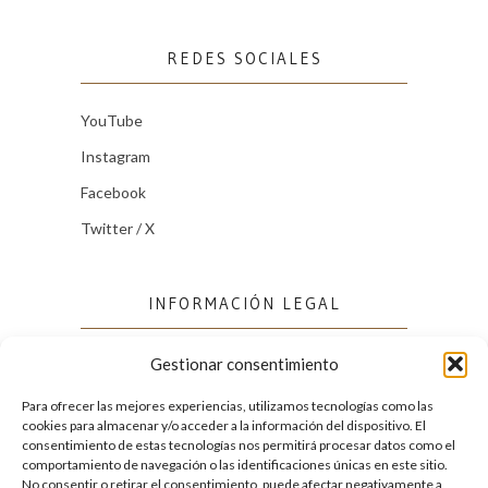
REDES SOCIALES
YouTube
Instagram
Facebook
Twitter / X
INFORMACIÓN LEGAL
Gestionar consentimiento
Política de cookies (UE)
Política de privacidad
Para ofrecer las mejores experiencias, utilizamos tecnologías como las
cookies para almacenar y/o acceder a la información del dispositivo. El
consentimiento de estas tecnologías nos permitirá procesar datos como el
comportamiento de navegación o las identificaciones únicas en este sitio.
FACEBOOK
No consentir o retirar el consentimiento, puede afectar negativamente a