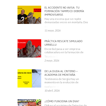
EL ACCIDENTE NO AVISA. TU
FORMACIÓN TAMPOCO DEBERÍA
IMPROVISARSE.
Hay una escena que se repite
demasiadas veces en montaña. Dos
escaladores
11 mayo, 2026
PRÁCTICA RESCATE SIMULADO
URRIELLU
Encorda2 pasa a ser empresa
colaboradora en la formación de
Técnicos Deportivos
2 mayo, 2026
DE LA DUDA AL CRITERIO –
ACADEMIA DE MONTAÑA
Testimonio de Sergio Hay un
momento en la evolución de
cualquier montañero
10 abril, 2026
¿CÓMO FUNCIONA UN DVA?
DVA es el acrónimo de Detector de