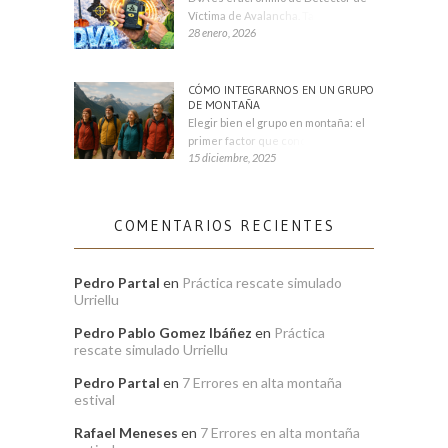
Víctima de Avalancha. También se
28 enero, 2026
CÓMO INTEGRARNOS EN UN GRUPO
DE MONTAÑA
Elegir bien el grupo en montaña: el
primer factor que condiciona tu
15 diciembre, 2025
COMENTARIOS RECIENTES
Pedro Partal
en
Práctica rescate simulado
Urriellu
Pedro Pablo Gomez Ibáñez
en
Práctica
rescate simulado Urriellu
Pedro Partal
en
7 Errores en alta montaña
estival
Rafael Meneses
en
7 Errores en alta montaña