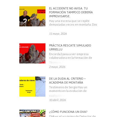
EL ACCIDENTE NO AVISA. TU
FORMACIÓN TAMPOCO DEBERÍA
IMPROVISARSE.
Hay una escena que se repite
demasiadas veces en montaña. Dos
escaladores
11 mayo, 2026
PRÁCTICA RESCATE SIMULADO
URRIELLU
Encorda2 pasa a ser empresa
colaboradora en la formación de
Técnicos Deportivos
2 mayo, 2026
DE LA DUDA AL CRITERIO –
ACADEMIA DE MONTAÑA
Testimonio de Sergio Hay un
momento en la evolución de
cualquier montañero
10 abril, 2026
¿CÓMO FUNCIONA UN DVA?
DVA es el acrónimo de Detector de