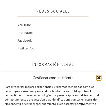
REDES SOCIALES
YouTube
Instagram
Facebook
Twitter / X
INFORMACIÓN LEGAL
Gestionar consentimiento
Política de cookies (UE)
Política de privacidad
Para ofrecer las mejores experiencias, utilizamos tecnologías como las
cookies para almacenar y/o acceder a la información del dispositivo. El
consentimiento de estas tecnologías nos permitirá procesar datos como el
comportamiento de navegación o las identificaciones únicas en este sitio.
FACEBOOK
No consentir o retirar el consentimiento, puede afectar negativamente a