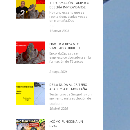
TU FORMACIÓN TAMPOCO
DEBERÍA IMPROVISARSE.
Hay una escena que se
repite demasiadas veces
en montaña. Dos
escaladores
11 mayo, 2026
PRÁCTICA RESCATE
SIMULADO URRIELLU
Encorda2 pasa a ser
empresa colaboradora en la
formación de Técnicos
Deportivos
2 mayo, 2026
DE LA DUDA AL CRITERIO –
ACADEMIA DE MONTAÑA
Testimonio de Sergio Hay un
momento en la evolución de
cualquier montañero
10 abril, 2026
¿CÓMO FUNCIONA UN
DVA?