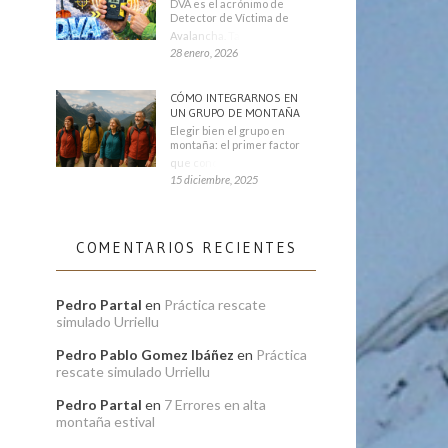
DVA es el acrónimo de
Detector de Víctima de
Avalancha. También se
28 enero, 2026
CÓMO INTEGRARNOS EN
UN GRUPO DE MONTAÑA
Elegir bien el grupo en
montaña: el primer factor
que condiciona tu
15 diciembre, 2025
COMENTARIOS RECIENTES
Pedro Partal
en
Práctica rescate
simulado Urriellu
Pedro Pablo Gomez Ibáñez
en
Práctica
rescate simulado Urriellu
Pedro Partal
en
7 Errores en alta
montaña estival