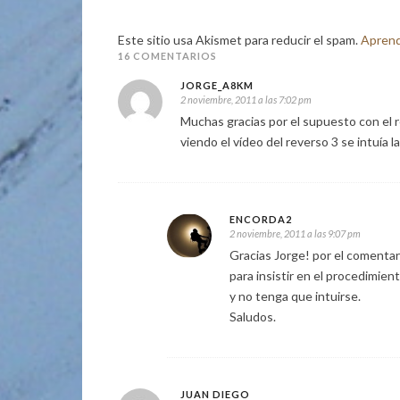
Este sitio usa Akismet para reducir el spam.
Aprend
16 COMENTARIOS
JORGE_A8KM
2 noviembre, 2011 a las 7:02 pm
Muchas gracias por el supuesto con el 
viendo el vídeo del reverso 3 se intuía l
ENCORDA2
2 noviembre, 2011 a las 9:07 pm
Gracias Jorge! por el comentar
para insistir en el procedimie
y no tenga que intuirse.
Saludos.
JUAN DIEGO