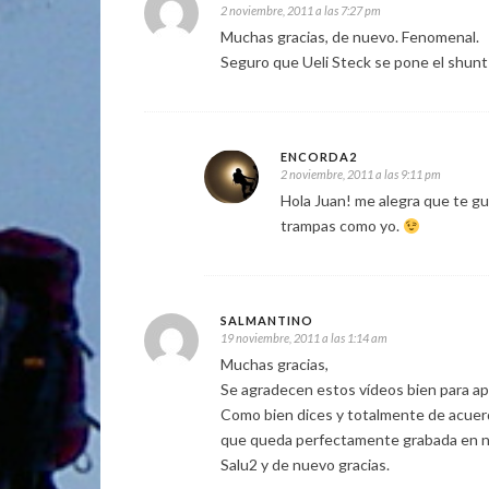
2 noviembre, 2011 a las 7:27 pm
Muchas gracias, de nuevo. Fenomenal.
Seguro que Ueli Steck se pone el shunt 
ENCORDA2
2 noviembre, 2011 a las 9:11 pm
Hola Juan! me alegra que te gu
trampas como yo.
SALMANTINO
19 noviembre, 2011 a las 1:14 am
Muchas gracias,
Se agradecen estos vídeos bien para apr
Como bien dices y totalmente de acuerd
que queda perfectamente grabada en n
Salu2 y de nuevo gracias.