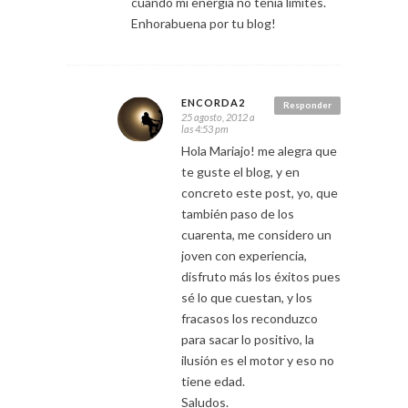
cuando mi energía no tenía límites.
Enhorabuena por tu blog!
ENCORDA2
Responder
25 agosto, 2012 a
las 4:53 pm
Hola Mariajo! me alegra que
te guste el blog, y en
concreto este post, yo, que
también paso de los
cuarenta, me considero un
joven con experiencia,
disfruto más los éxitos pues
sé lo que cuestan, y los
fracasos los reconduzco
para sacar lo positivo, la
ilusión es el motor y eso no
tiene edad.
Saludos.