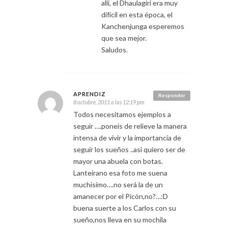
allí, el Dhaulagiri era muy
difícil en esta época, el
Kanchenjunga esperemos
que sea mejor.
Saludos.
APRENDIZ
Responder
8 octubre, 2011 a las 12:19 pm
Todos necesitamos ejemplos a
seguir ….poneis de relieve la manera
intensa de vivir y la importancia de
seguir los sueños ..asi quiero ser de
mayor una abuela con botas.
Lanteirano esa foto me suena
muchisimo….no será la de un
amanecer por el Picón,no?…:D
buena suerte a los Carlos con su
sueño,nos lleva en su mochila