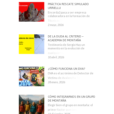
PRÁCTICA RESCATE SIMULADO
URRIELLU
Encorda2 pasa a ser empresa
colaboradora en la formación de
Técnicos Deportivos
2 mayo, 2026
DE LA DUDA AL CRITERIO –
ACADEMIA DE MONTAÑA
Testimonio de Sergio Hay un
momento en la evolución de
cualquier montañero
10 abril, 2026
¿CÓMO FUNCIONA UN DVA?
DVA es el acrónimo de Detector de
Víctima de Avalancha. También se
28 enero, 2026
CÓMO INTEGRARNOS EN UN GRUPO
DE MONTAÑA
Elegir bien el grupo en montaña: el
primer factor que condiciona tu
15 diciembre, 2025