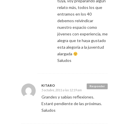
tuya, voy preparando algún
relato más, todos los que
entramos en los 40
debemos reivindicar
nuestro espacio como
jóvenes con experiencia, me
alegra que te haya gustado
esta alegoría a la juventud
alargada
Saludos
KITARO
Responder
5 octubre, 2011 a las 12:19 am
Grandes y sabias reflexiones.
Estaré pendiente de las próximas.
Saludos