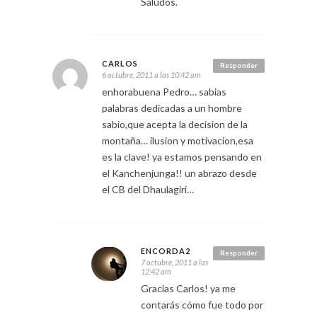
Saludos.
CARLOS
Responder
6 octubre, 2011 a las 10:42 am
enhorabuena Pedro… sabias
palabras dedicadas a un hombre
sabio,que acepta la decision de la
montaña… ilusion y motivacion,esa
es la clave! ya estamos pensando en
el Kanchenjunga!! un abrazo desde
el CB del Dhaulagiri…
ENCORDA2
Responder
7 octubre, 2011 a las
12:42 am
Gracias Carlos! ya me
contarás cómo fue todo por