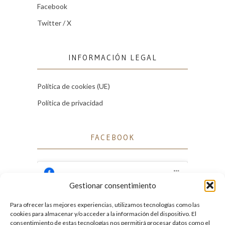
Facebook
Twitter / X
INFORMACIÓN LEGAL
Política de cookies (UE)
Política de privacidad
FACEBOOK
Gestionar consentimiento
Para ofrecer las mejores experiencias, utilizamos tecnologías como las
Haz clic para aceptar cookies de marketing
cookies para almacenar y/o acceder a la información del dispositivo. El
Facebook
y permitir este contenido
consentimiento de estas tecnologías nos permitirá procesar datos como el