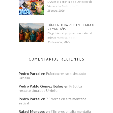
DVA es el acrónimo de Detector de
Víctima de Avalancha. También se
28 enero, 2026
CÓMO INTEGRARNOS EN UN GRUPO
DE MONTAÑA
Elegir bien el grupo en montaña: el
primer factor que condiciona tu
15 diciembre, 2025
COMENTARIOS RECIENTES
Pedro Partal
en
Práctica rescate simulado
Urriellu
Pedro Pablo Gomez Ibáñez
en
Práctica
rescate simulado Urriellu
Pedro Partal
en
7 Errores en alta montaña
estival
Rafael Meneses
en
7 Errores en alta montaña