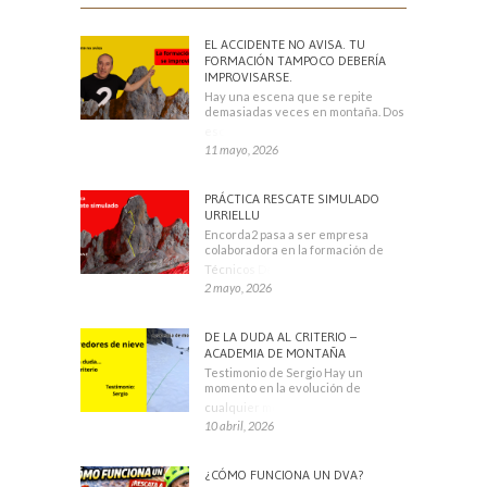
EL ACCIDENTE NO AVISA. TU
FORMACIÓN TAMPOCO DEBERÍA
IMPROVISARSE.
Hay una escena que se repite
demasiadas veces en montaña. Dos
escaladores
11 mayo, 2026
PRÁCTICA RESCATE SIMULADO
URRIELLU
Encorda2 pasa a ser empresa
colaboradora en la formación de
Técnicos Deportivos
2 mayo, 2026
DE LA DUDA AL CRITERIO –
ACADEMIA DE MONTAÑA
Testimonio de Sergio Hay un
momento en la evolución de
cualquier montañero
10 abril, 2026
¿CÓMO FUNCIONA UN DVA?