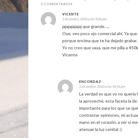
2 COMENTARIOS
VICENTE
2 diciembre, 2010 a las 9:06 pm
jajajajajajaj que grande…..
Oye, veo poco ojo comercial ahi. Ya que 
porque encima que te ha dejado grabar
Yo no creo que vaya, que me pilla a 45
Vicente
ENCORDA2
2 diciembre, 2010 a las 10:56 pm
La verdad es que yo no quería ha
la aproveché, esta faceta la de
importante para los que se qui
contrastar opiniones, mi actu
mano en el corazón, a ver si m
atenuar la luz cenital :).