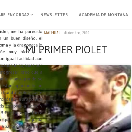
zaros lo
piolet
que he
BRE ENCORDA2
NEWSLETTER
ACADEMIA DE MONTAÑA
mero un Black Diamond
 (570gr), con la
ider
, me ha parecido
MATERIAL
diciembre, 2010
n un buen diseño, el
goma
y la dragonera lo
MI PRIMER PIOLET
ciñe muy bien y la
n igual facilidad aún
cuando lo cojamos por
progresar, creo que a
an la mano grande se
 están agarrando un
n bonito piolet, coste
ropósito la dragonera
éis comprar a parte y
8 € le falta que fuera
ra que no nos queda
la parte de atrás de la