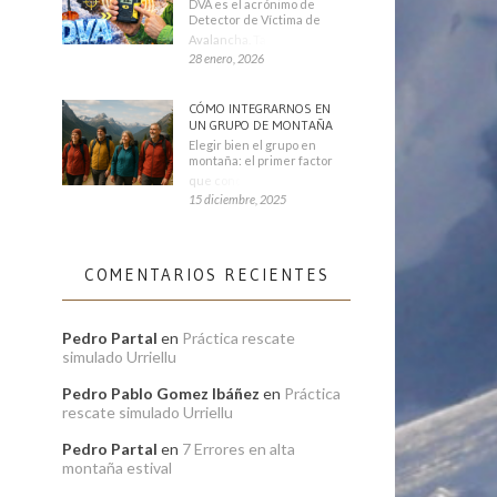
DVA es el acrónimo de
Detector de Víctima de
Avalancha. También se
28 enero, 2026
CÓMO INTEGRARNOS EN
UN GRUPO DE MONTAÑA
Elegir bien el grupo en
montaña: el primer factor
que condiciona tu
15 diciembre, 2025
COMENTARIOS RECIENTES
Pedro Partal
en
Práctica rescate
simulado Urriellu
Pedro Pablo Gomez Ibáñez
en
Práctica
rescate simulado Urriellu
Pedro Partal
en
7 Errores en alta
montaña estival