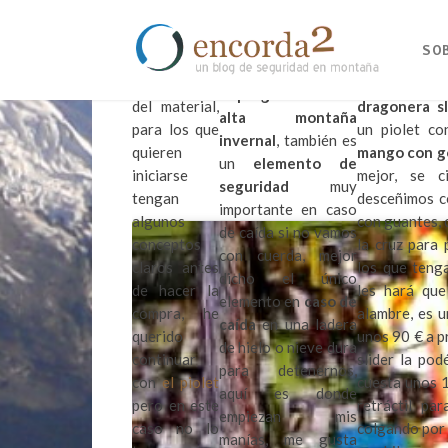
Voy a poner
Lo primero, un piolet
unos
Paso a anali
es una herramienta
SO
cuantos post
visto el pri
que nos ayuda para
más a cerca
Raven Grip
la
progresión en la
del material,
dragonera sl
alta montaña
para los que
un piolet co
invernal
, también es
quieren
mango con 
un
elemento de
iniciarse
mejor, se 
seguridad
muy
tengan
desceñimos co
importante en caso
algunos
con guantes, 
de caída si no vamos
conceptos
la cruz para 
con cuerda, mejor
claros antes
los que teng
dicho el único
de hacer la
les hará que
elemento en
caso de
compra, he
alambre, es u
caída
en una ladera
querido
unos 90 € a p
de hielo o nieve dura
continuar
slider la pod
para detenernos,
con
el piolet
cuesta unos 1
aquí es donde
pero en este
retráctil pa
empiezan mis
caso no lo
colgando por 
manías, me gusta