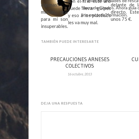
31 años en unidades de rescat
con el frio este aro
algunas
delante de l
Sierra de Gredos. Ahora guía 
puede llevar golpes
manías, que
directo. Este
line encorda2formación.
y eso a los plásticos
para mí son
unos 75 €.
les va muy mal.
insuperables.
TAMBIÉN PUEDE INTERESARTE
PRECAUCIONES ARNESES
CU
COLECTIVOS
16 octubre, 2013
DEJA UNA RESPUESTA