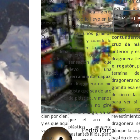
tengo tan
mochila en ca
que el piolet pese,
claro, me he
segundo pio
que no sea ligero,
puesto de
(480gr) e
Haz clic pa
cuando lo llevo en la
presupuesto
tradicional
y 
mochila no importa
tope 100
gustado es
llevar unos gramos
Euros, la
contundent
de más, y cuando lo
tienda
cruz da má
llevo en la mano
estaba llena
anterior y e
quiero tener la
de piolet y
dragonera tie
sensación de que
me han
el regatón
, 
llevo una
faltado,
termina de
herramienta capaz
,
tengo que
dragonera no 
la dragonera no me
reconocer
gomita esa es
gusta que sea de aro
que no me ha
de cierre la 
de plástico, y menos
convencido
para ver si 
que el aro no gire
ninguno al
mango no
por el mango, ya sé
cien por cien,
revestimi
que el aro de
y es que aquí
dragonera s
plástico aguanta
Pedro Partal
veo que
aunque la coj
bastantes kilos, pero
tengo
bastón de es