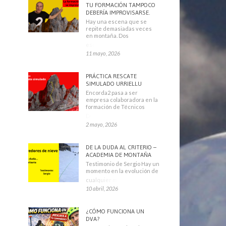
TU FORMACIÓN TAMPOCO
DEBERÍA IMPROVISARSE.
Hay una escena que se
repite demasiadas veces
en montaña. Dos
escaladores
11 mayo, 2026
PRÁCTICA RESCATE
SIMULADO URRIELLU
Encorda2 pasa a ser
empresa colaboradora en la
formación de Técnicos
Deportivos
2 mayo, 2026
DE LA DUDA AL CRITERIO –
ACADEMIA DE MONTAÑA
Testimonio de Sergio Hay un
momento en la evolución de
cualquier montañero
10 abril, 2026
¿CÓMO FUNCIONA UN
DVA?