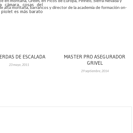
e en montaña, Greim, en Picos de Europa, Pirineo, Sierra Nevada y
a cámara, cosas del
de alta montaña, barrancos y director de la academia de formación on-
 piolet es más barato
ERDAS DE ESCALADA
MASTER PRO ASEGURADOR
GRIVEL
23 mayo, 2011
29 septiembre, 2014