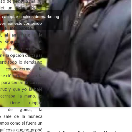
so de ponerla mal, el
let un Grivel Nepal
s un piolet más
ra aceptar cookies de marketing
, lo que más me ha
permitir este contenido
 que me parece más
e
,
al agarrarlo a la
s seguridad
que el
so que pesa menos, la
ne la
opción de tapar
pero todo lo demás no
 convencerme, la
se ciñe a la muñeca, la
 para cerrar la correa
cruz y que yo la bajé
cerraba la mano, el
 tiene ningún
ento de goma, la
e sale de la muñeca
amos como si fuera un
quí cosa que no probé