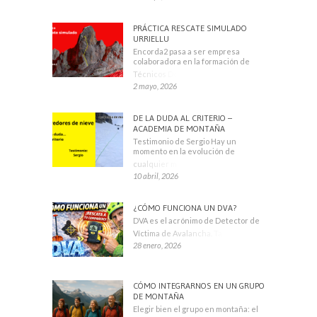
PRÁCTICA RESCATE SIMULADO
URRIELLU
Encorda2 pasa a ser empresa
colaboradora en la formación de
Técnicos Deportivos
2 mayo, 2026
DE LA DUDA AL CRITERIO –
ACADEMIA DE MONTAÑA
Testimonio de Sergio Hay un
momento en la evolución de
cualquier montañero
10 abril, 2026
¿CÓMO FUNCIONA UN DVA?
DVA es el acrónimo de Detector de
Víctima de Avalancha. También se
28 enero, 2026
CÓMO INTEGRARNOS EN UN GRUPO
DE MONTAÑA
Elegir bien el grupo en montaña: el