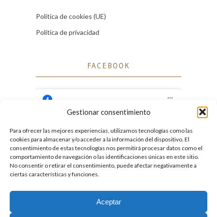
Política de cookies (UE)
Política de privacidad
FACEBOOK
Gestionar consentimiento
Para ofrecer las mejores experiencias, utilizamos tecnologías como las
Haz clic para aceptar cookies de marketing
cookies para almacenar y/o acceder a la información del dispositivo. El
Facebook
y permitir este contenido
consentimiento de estas tecnologías nos permitirá procesar datos como el
comportamiento de navegación o las identificaciones únicas en este sitio.
No consentir o retirar el consentimiento, puede afectar negativamente a
ciertas características y funciones.
Aceptar
2026. Licencia
Creative Commons 3.0 BY-NC-ND