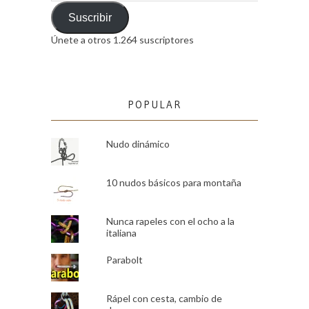
de
email
Suscribir
Únete a otros 1.264 suscriptores
POPULAR
Nudo dinámico
10 nudos básicos para montaña
Nunca rapeles con el ocho a la
italiana
Parabolt
Rápel con cesta, cambio de