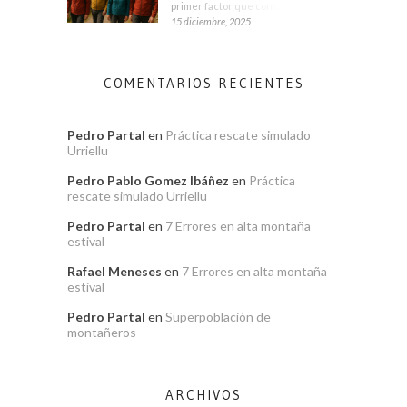
primer factor que condiciona tu
15 diciembre, 2025
COMENTARIOS RECIENTES
Pedro Partal
en
Práctica rescate simulado
Urriellu
Pedro Pablo Gomez Ibáñez
en
Práctica
rescate simulado Urriellu
Pedro Partal
en
7 Errores en alta montaña
estival
Rafael Meneses
en
7 Errores en alta montaña
estival
Pedro Partal
en
Superpoblación de
montañeros
ARCHIVOS