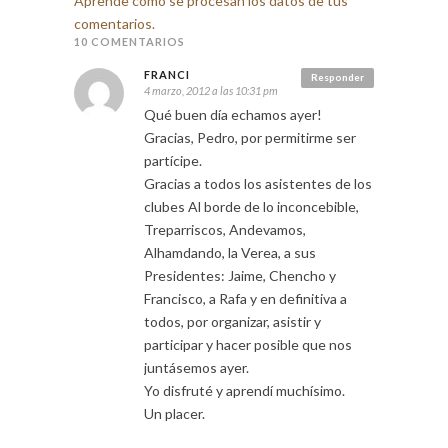
Aprende cómo se procesan los datos de tus
comentarios.
10 COMENTARIOS
FRANCI
Responder
4 marzo, 2012 a las 10:31 pm
Qué buen día echamos ayer!
Gracias, Pedro, por permitirme ser
partícipe.
Gracias a todos los asistentes de los
clubes Al borde de lo inconcebible,
Treparriscos, Andevamos,
Alhamdando, la Verea, a sus
Presidentes: Jaime, Chencho y
Francisco, a Rafa y en definitiva a
todos, por organizar, asistir y
participar y hacer posible que nos
juntásemos ayer.
Yo disfruté y aprendí muchísimo.
Un placer.