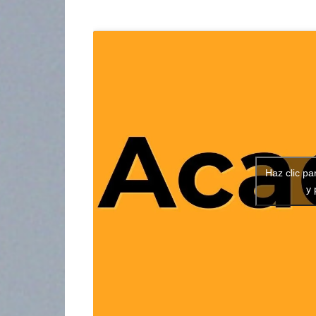
Haz clic pa
y 