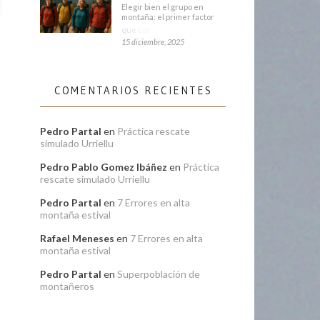
Elegir bien el grupo en
montaña: el primer factor
que condiciona tu
15 diciembre, 2025
COMENTARIOS RECIENTES
Pedro Partal
en
Práctica rescate
simulado Urriellu
Pedro Pablo Gomez Ibáñez
en
Práctica
rescate simulado Urriellu
Pedro Partal
en
7 Errores en alta
montaña estival
Rafael Meneses
en
7 Errores en alta
montaña estival
Pedro Partal
en
Superpoblación de
montañeros