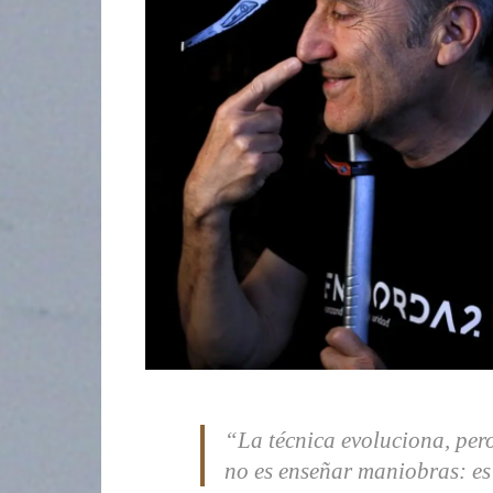
“La técnica evoluciona, per
no es enseñar maniobras: es 