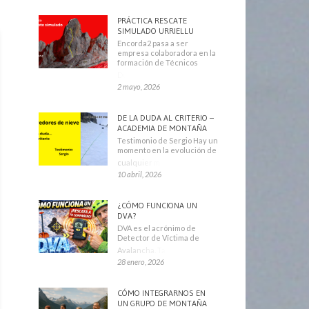
PRÁCTICA RESCATE
SIMULADO URRIELLU
Encorda2 pasa a ser
empresa colaboradora en la
formación de Técnicos
Deportivos
2 mayo, 2026
DE LA DUDA AL CRITERIO –
ACADEMIA DE MONTAÑA
Testimonio de Sergio Hay un
momento en la evolución de
cualquier montañero
10 abril, 2026
¿CÓMO FUNCIONA UN
DVA?
DVA es el acrónimo de
Detector de Víctima de
Avalancha. También se
28 enero, 2026
CÓMO INTEGRARNOS EN
UN GRUPO DE MONTAÑA