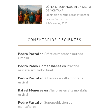
CÓMO INTEGRARNOS EN UN GRUPO
DE MONTAÑA
Elegir bien el grupo en montaña: el
primer factor que condiciona tu
15 diciembre, 2025
COMENTARIOS RECIENTES
Pedro Partal
en
Práctica rescate simulado
Urriellu
Pedro Pablo Gomez Ibáñez
en
Práctica
rescate simulado Urriellu
Pedro Partal
en
7 Errores en alta montaña
estival
Rafael Meneses
en
7 Errores en alta montaña
estival
Pedro Partal
en
Superpoblación de
montañeros