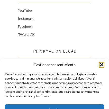
YouTube
Instagram
Facebook
Twitter / X
INFORMACIÓN LEGAL
Gestionar consentimiento
Política de cookies (UE)
Política de privacidad
Para ofrecer las mejores experiencias, utilizamos tecnologías como las
cookies para almacenar y/o acceder a la información del dispositivo. El
consentimiento de estas tecnologías nos permitirá procesar datos como el
comportamiento de navegación o las identificaciones únicas en este sitio.
FACEBOOK
No consentir o retirar el consentimiento, puede afectar negativamente a
ciertas características y funciones.