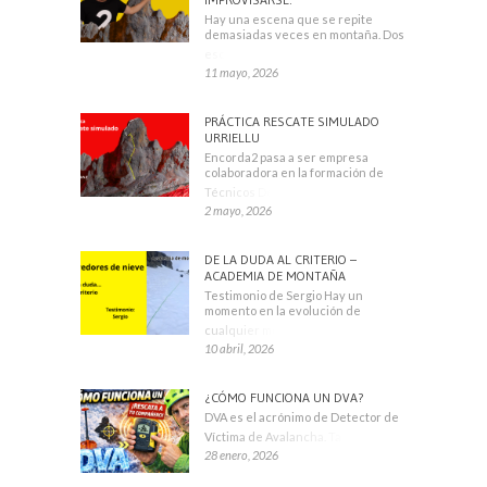
Hay una escena que se repite
demasiadas veces en montaña. Dos
escaladores
11 mayo, 2026
PRÁCTICA RESCATE SIMULADO
URRIELLU
Encorda2 pasa a ser empresa
colaboradora en la formación de
Técnicos Deportivos
2 mayo, 2026
DE LA DUDA AL CRITERIO –
ACADEMIA DE MONTAÑA
Testimonio de Sergio Hay un
momento en la evolución de
cualquier montañero
10 abril, 2026
¿CÓMO FUNCIONA UN DVA?
DVA es el acrónimo de Detector de
Víctima de Avalancha. También se
28 enero, 2026