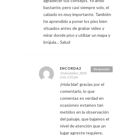
agradecer tus consejos. Yo ando
bastante, pero casi siempre solo, el
calzado es muy importante. También
he aprendido a poner los pies bien
situados antes de grabar video y
mirar donde piso y utilizar un mapa y
brújula… Salud
ENCORDA2
Responder
14 diciembre, 2010
a las 1:31 pm
¡Hola blai! gracias por el
comentario, lo que
comentas es verdad en
ocasiones estamos tan
metidos en la observación
del paisaje, que bajamos el
nivel de atención que un
lugar agreste requiere,