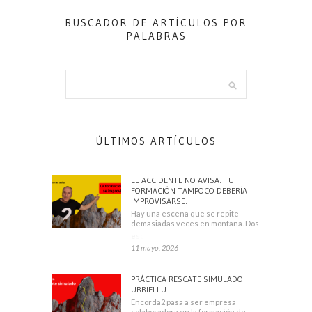
BUSCADOR DE ARTÍCULOS POR
PALABRAS
ÚLTIMOS ARTÍCULOS
EL ACCIDENTE NO AVISA. TU
FORMACIÓN TAMPOCO DEBERÍA
IMPROVISARSE.
Hay una escena que se repite
demasiadas veces en montaña. Dos
escaladores
11 mayo, 2026
PRÁCTICA RESCATE SIMULADO
URRIELLU
Encorda2 pasa a ser empresa
colaboradora en la formación de