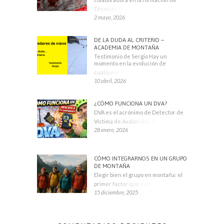
Técnicos Deportivos
2 mayo, 2026
DE LA DUDA AL CRITERIO –
ACADEMIA DE MONTAÑA
Testimonio de Sergio Hay un
momento en la evolución de
cualquier montañero
10 abril, 2026
¿CÓMO FUNCIONA UN DVA?
DVA es el acrónimo de Detector de
Víctima de Avalancha. También se
28 enero, 2026
CÓMO INTEGRARNOS EN UN GRUPO
DE MONTAÑA
Elegir bien el grupo en montaña: el
primer factor que condiciona tu
15 diciembre, 2025