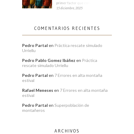
primer factor que condiciona tu
15 diciembre, 2025
COMENTARIOS RECIENTES
Pedro Partal
en
Práctica rescate simulado
Urriellu
Pedro Pablo Gomez Ibáñez
en
Práctica
rescate simulado Urriellu
Pedro Partal
en
7 Errores en alta montaña
estival
Rafael Meneses
en
7 Errores en alta montaña
estival
Pedro Partal
en
Superpoblación de
montañeros
ARCHIVOS