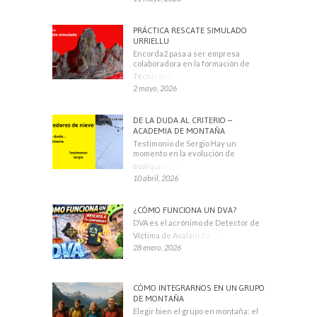
PRÁCTICA RESCATE SIMULADO
URRIELLU
Encorda2 pasa a ser empresa
colaboradora en la formación de
Técnicos Deportivos
2 mayo, 2026
DE LA DUDA AL CRITERIO –
ACADEMIA DE MONTAÑA
Testimonio de Sergio Hay un
momento en la evolución de
cualquier montañero
10 abril, 2026
¿CÓMO FUNCIONA UN DVA?
DVA es el acrónimo de Detector de
Víctima de Avalancha. También se
28 enero, 2026
CÓMO INTEGRARNOS EN UN GRUPO
DE MONTAÑA
Elegir bien el grupo en montaña: el