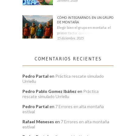
28 enero, 2026
CÓMO INTEGRARNOS EN UN GRUPO
DE MONTAÑA
Elegir bien el grupo en montaña: el
primer factor que condiciona tu
15 diciembre, 2025
COMENTARIOS RECIENTES
Pedro Partal
en
Práctica rescate simulado
Urriellu
Pedro Pablo Gomez Ibáñez
en
Práctica
rescate simulado Urriellu
Pedro Partal
en
7 Errores en alta montaña
estival
Rafael Meneses
en
7 Errores en alta montaña
estival