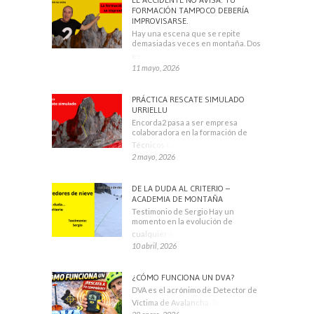
FORMACIÓN TAMPOCO DEBERÍA
IMPROVISARSE.
Hay una escena que se repite
demasiadas veces en montaña. Dos
escaladores
11 mayo, 2026
PRÁCTICA RESCATE SIMULADO
URRIELLU
Encorda2 pasa a ser empresa
colaboradora en la formación de
Técnicos Deportivos
2 mayo, 2026
DE LA DUDA AL CRITERIO –
ACADEMIA DE MONTAÑA
Testimonio de Sergio Hay un
momento en la evolución de
cualquier montañero
10 abril, 2026
¿CÓMO FUNCIONA UN DVA?
DVA es el acrónimo de Detector de
Víctima de Avalancha. También se